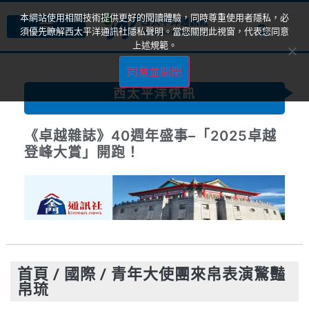
本網站使用相關技術提供更好的閱讀體驗，同時尊重使用者隱私，必
須優先瞭解西太平洋通訊社隱私聲明。當您關閉此視窗，代表您同意
上述規範。
同意並關閉
西太平洋快訊
《卓越雜誌》40週年盛事–「2025卓越
登峰大賞」開跑！
首頁
/
國際
/
青年大使團來帛表演驚豔
帛琉