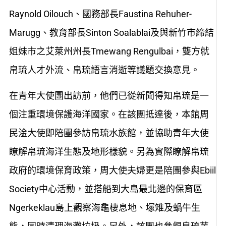
Raynold Oilouch、國務部長Faustina Rehuher-
Marugg、教育部長Sinton Soalablai及與新竹市締結
姐妹市之艾萊州州長Tmewang Rengulbai，雙方就
帛琉人才外流、帛琉語言消逝等議題交換意見。
在青年大使團出訪前，他們已從新聞得知帛琉是一
個注重環境保護海洋國家。在該團抵達後，本館周
民淦大使即陪團參訪帛琉水族館，並協助青年大使
瞭解帛琉海洋生態及地形樣貌。另為實際瞭解帛琉
政府的環境保育政策，周大使夫婦更是陪團參與Ebiil
Society中心活動，並搭船到大島最北邊的保育區
Ngerkeklau島上觀察海龜棲息地、塜雉及蝸牛生