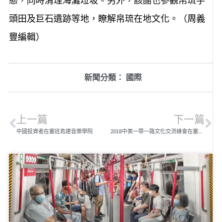
態，同時清理海灘垃圾。另外，該團也參觀帛琉芋
頭田及巨石遺跡等地，瞭解帛琉在地文化。（周義
豐編輯）
新聞分類：
國際
上一篇
下一篇
中國投資者在塞班島建音樂學院
2018中美一帶一路文化交流峰會在塞班順利召開 大通文旅促進無錫與塞班聯誼城市簽約