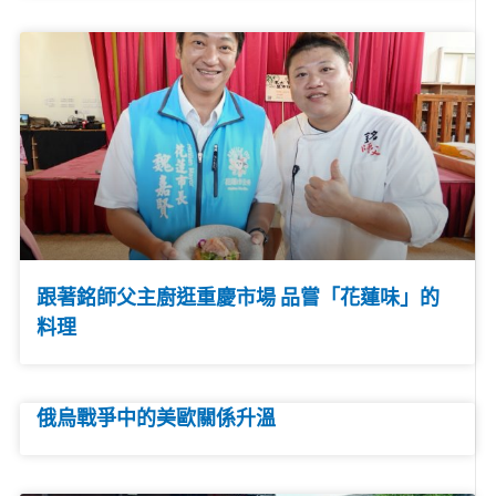
跟著銘師父主廚逛重慶市場 品嘗「花蓮味」的
料理
俄烏戰爭中的美歐關係升溫