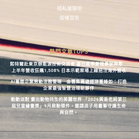
隱私權聲明
版權宣告
熱門文章TOP3
熙特爾赴東京辦能源技術交流會 臺日產學重磅專家齊聚
上半年營收狂飆1,508% 日本示範案場上線挹注海外營收
AI重塑企業勞動法務管理 金豐集團總經理董峰如：打造
企業最強智慧治理新夥伴
動動派對 畫出動物共生的美麗世界 「2026黃香老師第三
屆兒童繪畫獎」9月啟動徵件，邀請孩子用畫筆守護生命
與自然。