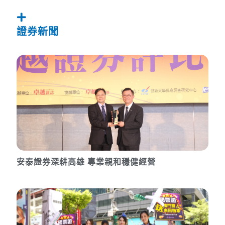
證券新聞
安泰證券深耕高雄 專業親和穩健經營