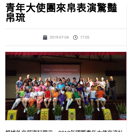
青年大使團來帛表演驚豔
帛琉
2019-07-04
17:05