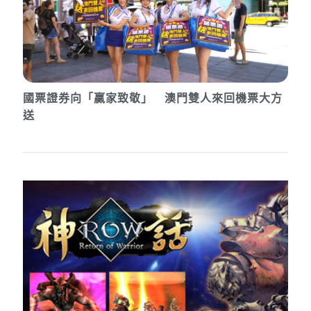
國票證券向「贏家致敬」 澳門雙人來回機票大方
送