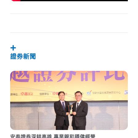
證券新聞
安泰證券深耕高雄 專業親和穩健經營