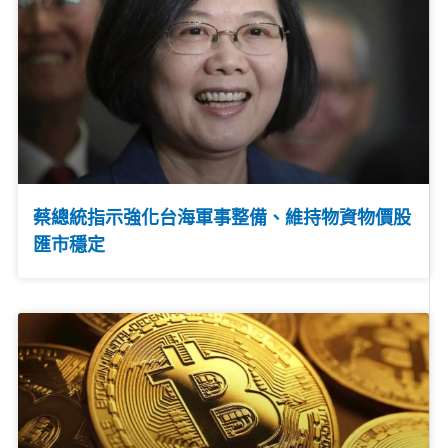
蔡總統指示強化台海軍事整備、維持物資物價股
匯市穩定