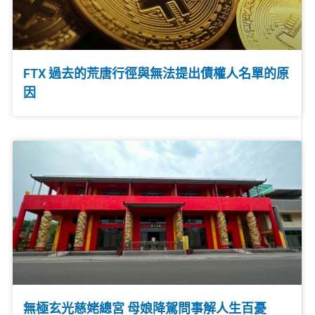
FTX 過去的荒唐行徑與無法提出債權人名單的原
因
無極玄光慈姥總宮 母娘降駕問事解人生百憂