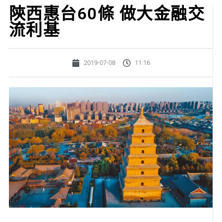
陝西惠台60條 做大金融交
流利基
2019-07-08
11:16