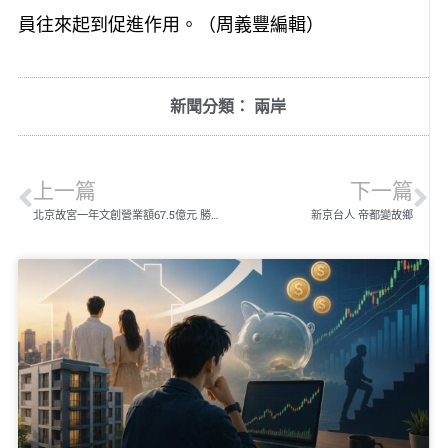
員往來起到促進作用。（周義豐編輯）
新聞分類：
兩岸
上一篇
下一篇
北京故宮一年文創營業額67.5億元 勝過1,500間A股公司
新京台人 帝都變故鄉