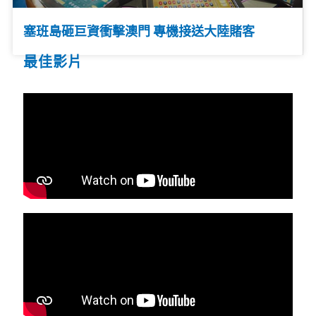
塞班島砸巨資衝擊澳門 專機接送大陸賭客
最佳影片