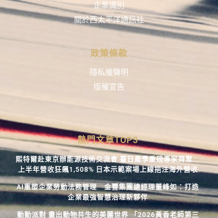
企業識別
關於西太平洋通訊社
政策條款
隱私權聲明
版權宣告
熱門文章TOP3
熙特爾赴東京辦能源技術交流會 臺日產學重磅專家齊聚
上半年營收狂飆1,508% 日本示範案場上線挹注海外營收
AI重塑企業勞動法務管理 金豐集團總經理董峰如：打造
企業最強智慧治理新夥伴
動動派對 畫出動物共生的美麗世界 「2026黃香老師第三