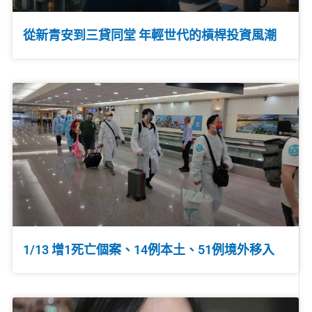
從新青安到三貸同堂 年輕世代的槓桿投資風潮
1/13 增1死亡個案、14例本土、51例境外移入