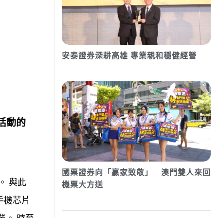
安泰證券深耕高雄 專業親和穩健經營
活動的
國票證券向「贏家致敬」 澳門雙人來回
。 與此
機票大方送
手機芯片