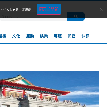
同意並關閉
，代表您同意上述規範。
醫療
文化
運動
娛樂
專題
影音
快訊