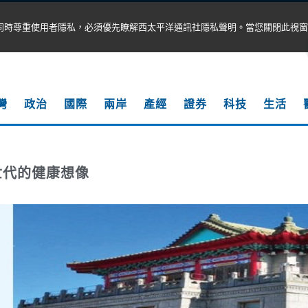
同時尊重使用者隱私，必須優先瞭解西太平洋通訊社隱私聲明。當您關閉此視窗
灣
政治
國際
兩岸
產經
證券
科技
生活
世代的健康想像