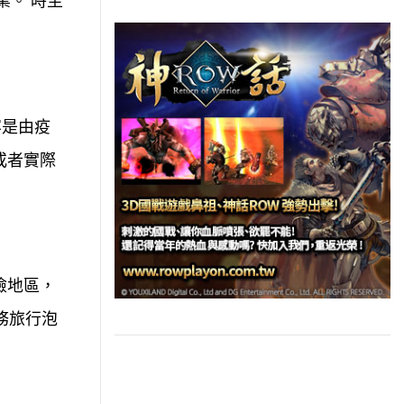
業。 時至
容是由疫
或者實際
險地區，
務旅行泡