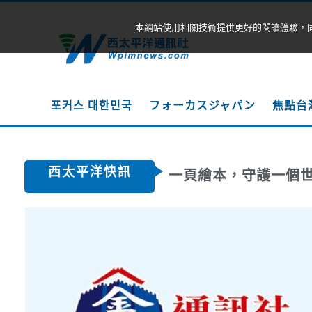
本網站使用相關技術提供更好的閱讀體驗，
포커스 대한민국
フォーカスジャパン
焦點台
西太平洋快訊
一頁繪本，守護一個