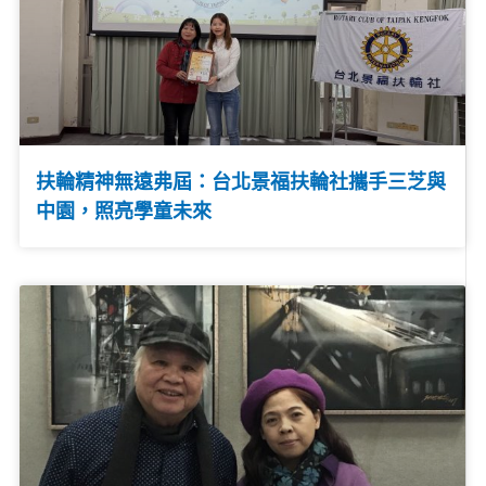
扶輪精神無遠弗屆：台北景福扶輪社攜手三芝與
中園，照亮學童未來