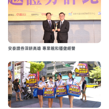
安泰證券深耕高雄 專業親和穩健經營