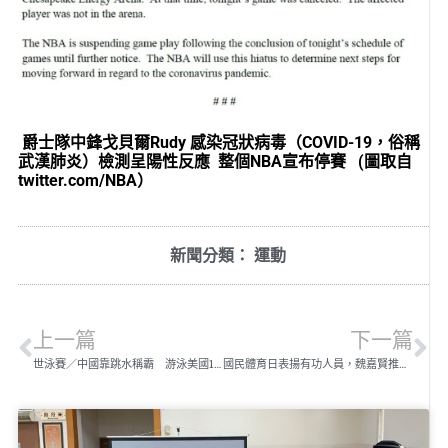
爵士隊中鋒戈貝爾Rudy 感染冠狀病毒（COVID-19，俗稱
武漢肺炎）檢測呈陽性反應 整個NBA宣布停賽 (
圖取自
twitter.com/NBA）
新聞分類：
運動
上一篇
下一篇
世泳賽／中國靠跳水稱霸 游泳美國14金第一
國民體育日表揚有功人員，魏嘉賢推廣基層運動獲肯定