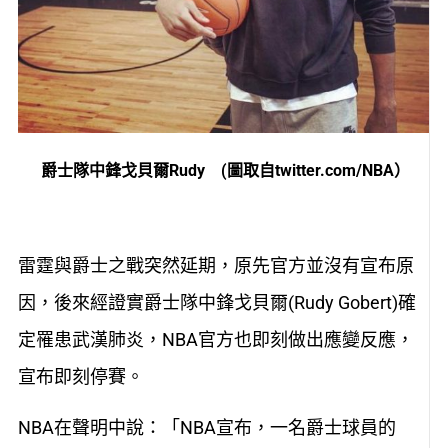
爵士隊中鋒戈貝爾Rudy (
圖取自twitter.com/NBA）
雷霆與爵士之戰突然延期，原先官方並沒有宣布原
因，後來經證實爵士隊中鋒戈貝爾(Rudy Gobert)確
定罹患武漢肺炎，NBA官方也即刻做出應變反應，
宣布即刻停賽。
NBA在聲明中說：「NBA宣布，一名爵士球員的