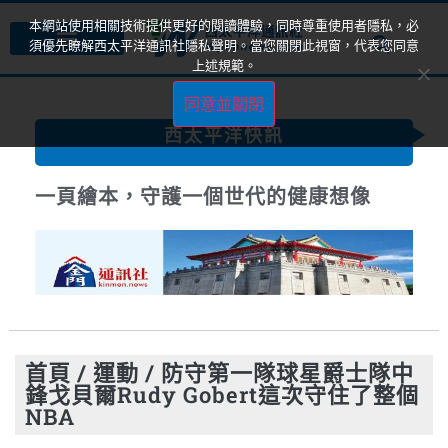
本網站使用相關技術提供更好的閱讀體驗，同時尊重使用者隱私，必
須優先瞭解西太平洋通訊社隱私聲明。當您關閉此視窗，代表您同意
上述規範。
同意並關閉
西太平洋快訊
一頁繪本，守護一個世代的健康想像
首頁
/
運動
/
防守第一隊球星爵士隊中
鋒戈貝爾Rudy Gobert這次守住了整個
NBA