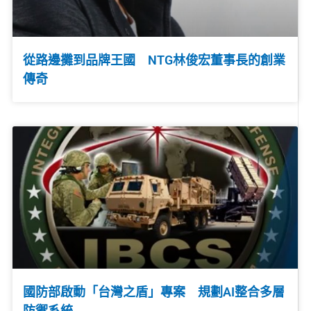
從路邊攤到品牌王國 NTG林俊宏董事長的創業
傳奇
國防部啟動「台灣之盾」專案 規劃AI整合多層
防禦系統