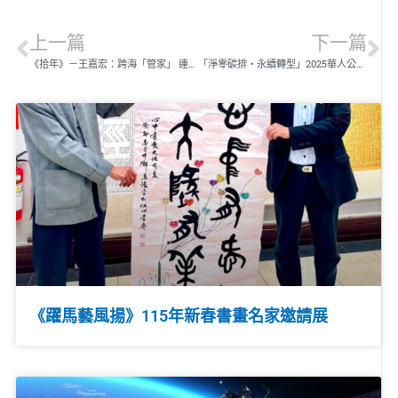
上一篇
下一篇
《拾年》－王嘉宏：跨海「管家」 連通世界
「淨零碳排‧永續轉型」2025華人公益節共創永續未來
《躍馬藝風揚》115年新春書畫名家邀請展