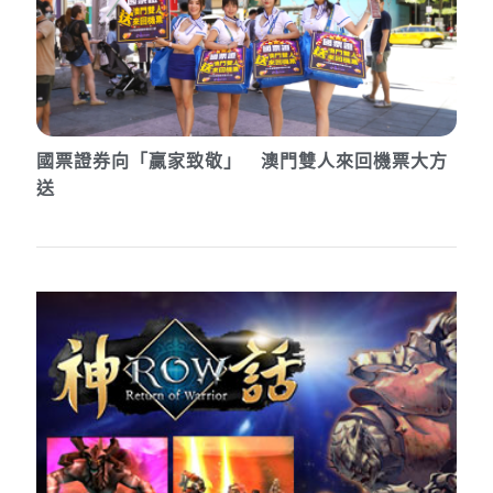
國票證券向「贏家致敬」 澳門雙人來回機票大方
送