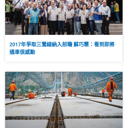
2017年爭取三鶯線納入前瞻 蘇巧慧：看到即將
通車很感動