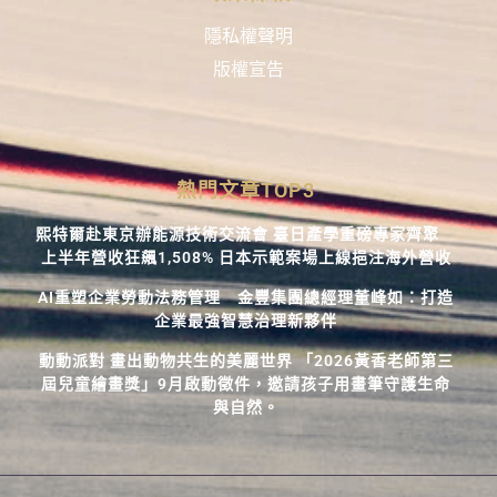
隱私權聲明
版權宣告
熱門文章TOP3
熙特爾赴東京辦能源技術交流會 臺日產學重磅專家齊聚
上半年營收狂飆1,508% 日本示範案場上線挹注海外營收
AI重塑企業勞動法務管理 金豐集團總經理董峰如：打造
企業最強智慧治理新夥伴
動動派對 畫出動物共生的美麗世界 「2026黃香老師第三
屆兒童繪畫獎」9月啟動徵件，邀請孩子用畫筆守護生命
與自然。