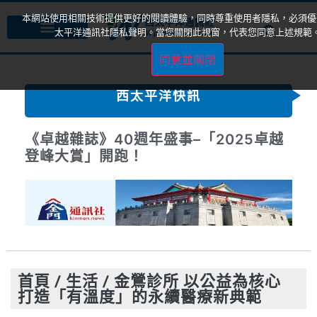
本網站使用相關技術提供更好的閱讀體驗，同時尊重使用者隱私，必須優
太平洋通訊社隱私聲明。當您關閉此視窗，代表您同意上述規範
同意並關閉
西太平洋快訊
《卓越40菁英獎》見證各界典範 共築社
會善的循環
首頁
/
生活
/
金鶯診所 以公益為核心
打造「有溫度」的永續醫療新典範