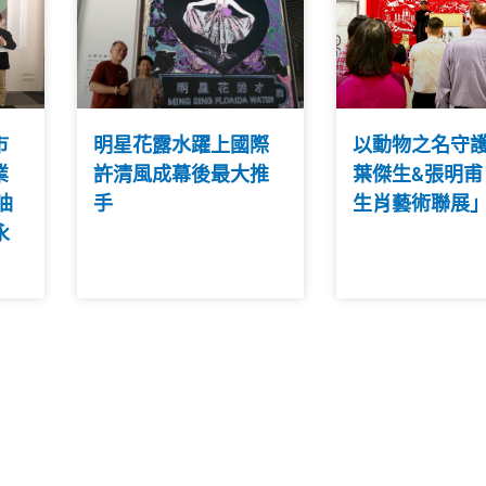
市
明星花露水躍上國際
以動物之名守護
業
許清風成幕後最大推
葉傑生&張明甫
油
手
生肖藝術聯展
永