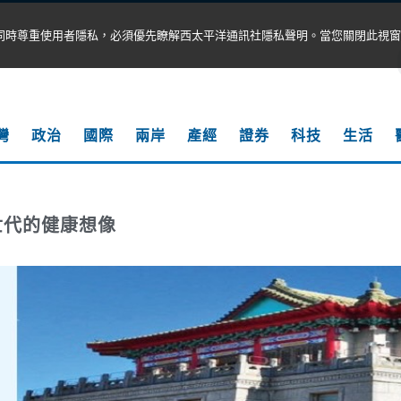
同時尊重使用者隱私，必須優先瞭解西太平洋通訊社隱私聲明。當您關閉此視窗
灣
政治
國際
兩岸
產經
證券
科技
生活
世代的健康想像