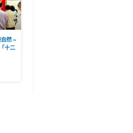
自然 ~
「十二
」