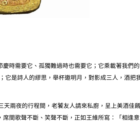
節慶時需要它、孤獨難過時也需要它；它乘載著我們的
…；它是詩人的繆思，舉杯邀明月，對影成三人，酒把
，三天兩夜的行程間，老饕友人請來私廚，呈上美酒佳
，席間歌聲不斷、笑聲不斷，正如王維所寫：「相逢意