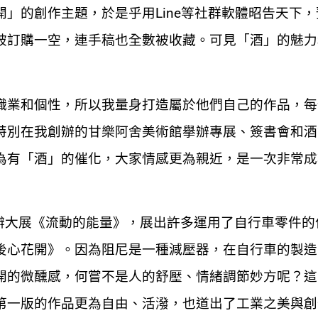
」的創作主題，於是乎用Line等社群軟體昭告天下，
被訂購一空，連手稿也全數被收藏。可見「酒」的魅力
職業和個性，所以我量身打造屬於他們自己的作品，每
特別在我創辦的甘樂阿舍美術館擧辦專展、簽書會和酒
為有「酒」的催化，大家情感更為親近，是一次非常成
辦大展《流動的能量》，展出許多運用了自行車零件的
後心花開》。因為阻尼是一種減壓器，在自行車的製造
開的微醺感，何嘗不是人的舒壓、情緒調節妙方呢？這
第一版的作品更為自由、活潑，也道出了工業之美與創