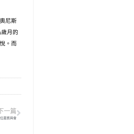
奧尼斯
為歲月的
悅。而
下一篇
0位嘉賓與會