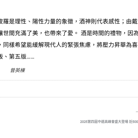
波羅是理性、陽性力量的象徵，酒神則代表感性；由戴
讓世間充滿了美，也帶來了愛。 酒是時間的禮物，因
，同樣希望能緩解現代人的緊張焦慮，將壓力昇華為喜
版、第五版……
曾英棟
2025第四屆中道高峰會盛大登場 近50