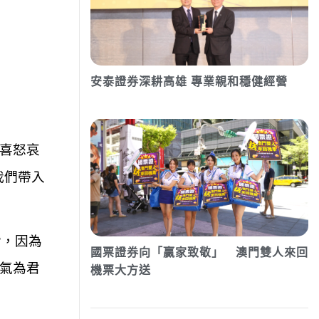
安泰證券深耕高雄 專業親和穩健經營
喜怒哀
我們帶入
餚，因為
國票證券向「贏家致敬」 澳門雙人來回
氣為君
機票大方送