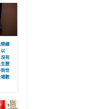
北榮總
 以
，沒有
人生歷
谷到世
全場數