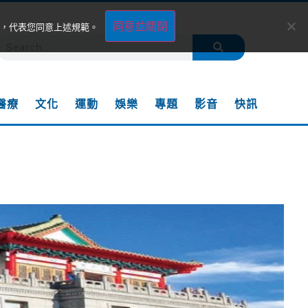
同意並關閉
，代表您同意上述規範。
醫療
文化
運動
娛樂
專題
影音
快訊