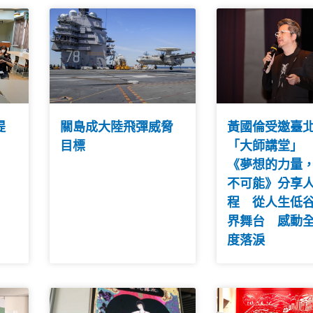
提
關島成大陸飛彈威脅
黃國倫受邀臺
目標
「大師講堂」
《夢想的力量
不可能》分享
程 從人生低
界舞台 感動
度落淚