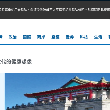
同時尊重使用者隱私，必須優先瞭解西太平洋通訊社隱私聲明。當您關閉此視窗
灣
政治
國際
兩岸
產經
證券
科技
生活
世代的健康想像