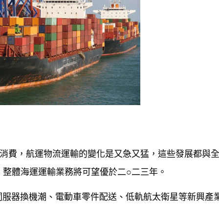
場消費，航運物流運輸的變化是又急又猛，這些發展都與
，整體海運運輸業務將可望優於二○二三年。
伺服器換機潮、電動車零件配送、低軌航太衛星等新興產