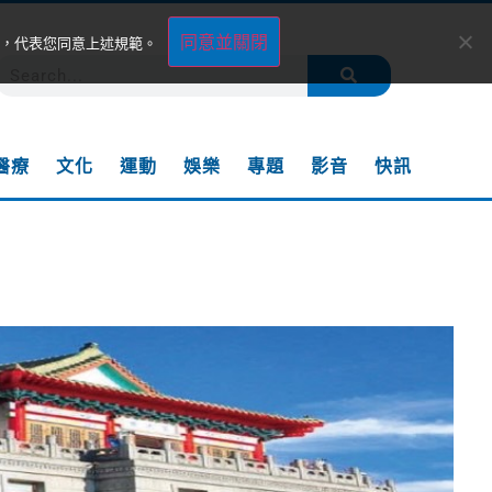
同意並關閉
，代表您同意上述規範。
醫療
文化
運動
娛樂
專題
影音
快訊