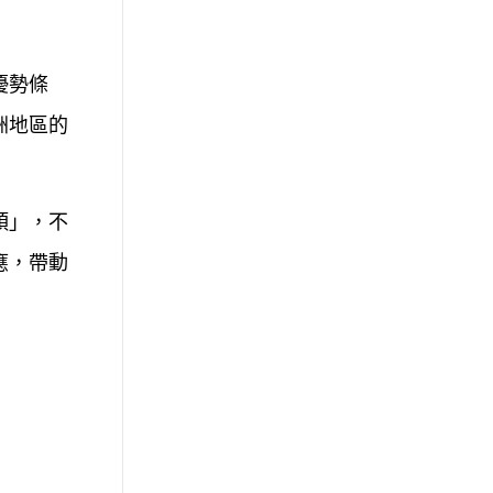
優勢條
洲地區的
頭」，不
應，帶動