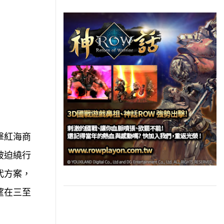
擊紅海商
被迫繞行
代方案，
望在三至