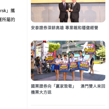
sk」攜
運所屬的
安泰證券深耕高雄 專業親和穩健經營
國票證券向「贏家致敬」 澳門雙人來回
機票大方送