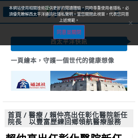
本網站使用相關技術提供更好的閱讀體驗，同時尊重使用者隱私，必
須優先瞭解西太平洋通訊社隱私聲明。當您關閉此視窗，代表您同意
上述規範。
同意並關閉
西太平洋快訊
一頁繪本，守護一個世代的健康想像
首頁
/
醫療
/
賴仲亮出任彰化醫院新任
院長 以豐富歷練回鄉領航醫療服務