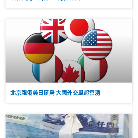
北京親俄美日挺烏 大國外交風起雲湧