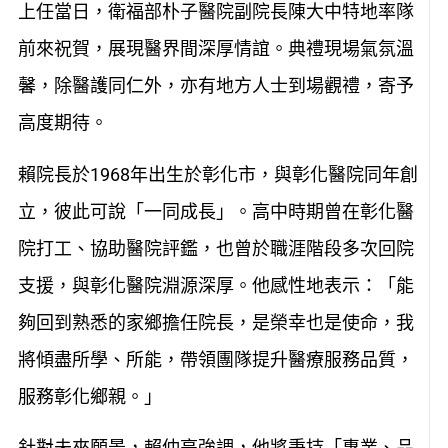
上任當日，衛福部朴子醫院副院長陳大中特地率隊
前來祝賀，展現醫界間深厚情誼。典禮現場氣氛溫
馨，除醫護同仁外，亦有地方人士到場觀禮，寄予
高度期待。
賴院長於1968年出生於彰化市，與彰化醫院同年創
立，彼此可說「一同成長」。高中時期曾在彰化醫
院打工、協助醫院評鑑，也曾於職涯階段多次回院
支援，與彰化醫院淵源深厚。他感性地表示：「能
夠回到熟悉的家鄉擔任院長，是榮幸也是使命，我
將傾盡所學、所能，帶領團隊提升醫療服務品質，
服務彰化鄉親。」
針對未來願景，賴仲亮強調，他將秉持「專業、品