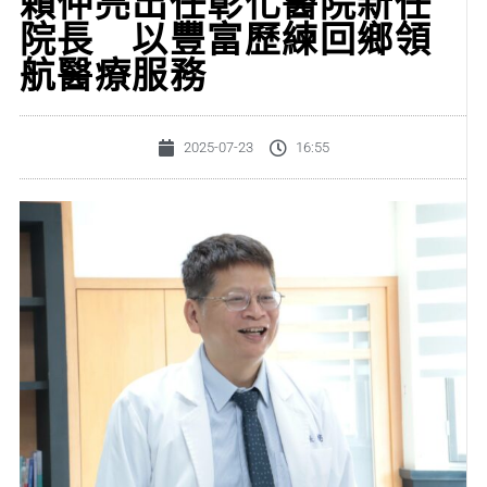
賴仲亮出任彰化醫院新任
院長 以豐富歷練回鄉領
航醫療服務
2025-07-23
16:55