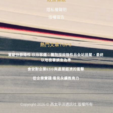
隱私權聲明
版權宣告
熱門文章TOP3
駕駛快篩陽性 欣欣客運：醫院採尿陰性且全站過關，最終
以地檢署調查為準
食安對企業ESG與產業經濟的衝擊
從企業實踐 看見永續教育力
Copyright 2026 © 西太平洋通訊社 版權所有