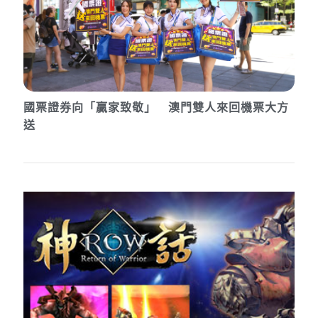
國票證券向「贏家致敬」 澳門雙人來回機票大方
送