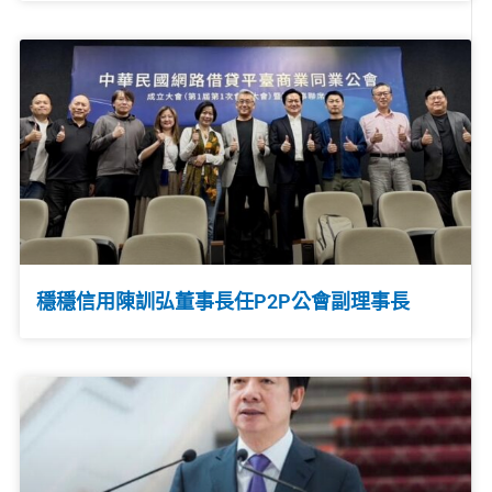
穩穩信用陳訓弘董事長任P2P公會副理事長