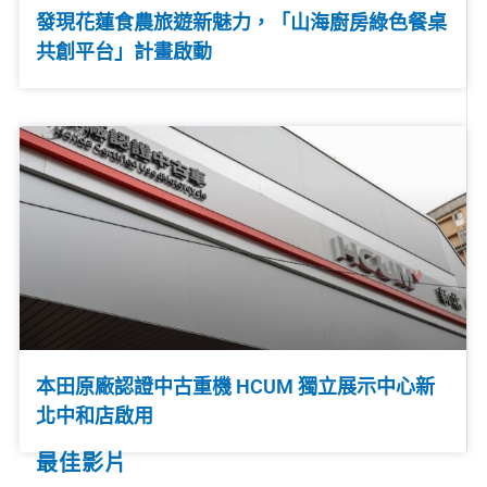
發現花蓮食農旅遊新魅力，「山海廚房綠色餐桌
共創平台」計畫啟動
本田原廠認證中古重機 HCUM 獨立展示中心新
北中和店啟用
最佳影片