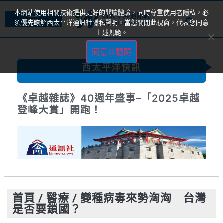
本網站使用相關技術提供更好的閱讀體驗，同時尊重使用者隱私，必
須優先瞭解西太平洋通訊社隱私聲明。當您關閉此視窗，代表您同意
上述規範。
同意並關閉
西太平洋快訊
《卓越雜誌》40週年盛事–「2025卓越
登峰大賞」開跑！
首頁
/
醫療
/
變種病毒來勢洶洶 台灣
是否要鎖國？