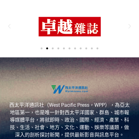
西太平洋通訊社（West Pacific Press，WPP），為亞太
地區第一，也是唯一針對西太平洋國家、群島、城市報
導媒體平台，將就即時、政治、國際、經濟、產業、科
技、生活、社會、地方、文化、運動、娛樂等議題，做
深入的剖析探討新聞，提供最新影音與訊息平台。