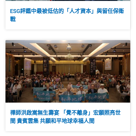
ESG評鑑中最被低估的「人才資本」與留任保衛
戰
禪師洪啟嵩無生壽宴 「覺不離身」宏願照亮世
間 貴賓雲集 共願和平地球幸福人間