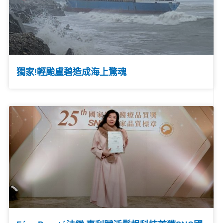
獨家!輕颱盧碧造成海上驚魂