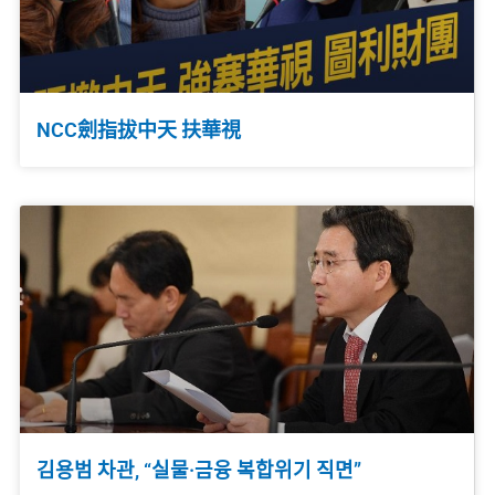
NCC劍指拔中天 扶華視
김용범 차관, “실물·금융 복합위기 직면”