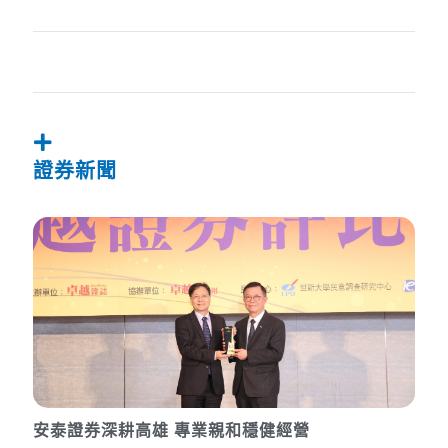
證券新聞
安泰證券深耕高雄 專業親和穩健經營