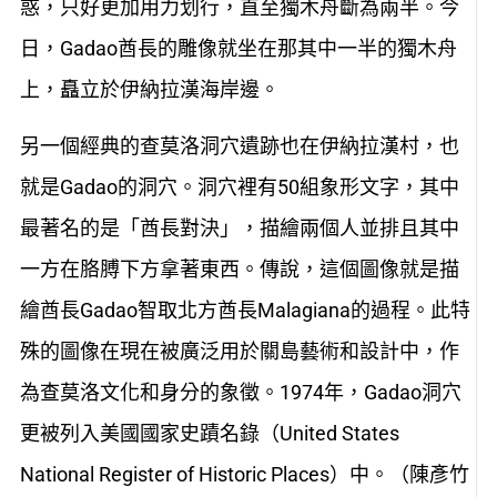
惑，只好更加用力划行，直至獨木舟斷為兩半。今
日，Gadao酋長的雕像就坐在那其中一半的獨木舟
上，矗立於伊納拉漢海岸邊。
另一個經典的查莫洛洞穴遺跡也在伊納拉漢村，也
就是Gadao的洞穴。洞穴裡有50組象形文字，其中
最著名的是「酋長對決」，描繪兩個人並排且其中
一方在胳膊下方拿著東西。傳說，這個圖像就是描
繪酋長Gadao智取北方酋長Malagiana的過程。此特
殊的圖像在現在被廣泛用於關島藝術和設計中，作
為查莫洛文化和身分的象徵。1974年，Gadao洞穴
更被列入美國國家史蹟名錄（United States
National Register of Historic Places）中。（陳彥竹