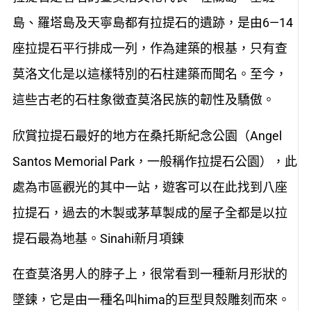
島、羅塔島及天寧島都有拉提石的遺跡，是由6—14
座拉提石平行排成一列，作為建築的根基，只有查
莫洛文化是以這樣特別的石柱建築而聞名。至今，
這些古老的石柱象徵查莫洛民族的韌性及驕傲。
欣賞拉提石最好的地方在桑托斯紀念公園（Angel
Santos Memorial Park，一般稱作拉提石公園），此
處為市區觀光的其中一站，遊客可以在此找到八座
拉提石，過去的木製或茅草製成的屋子全都是以拉
提石最為地基。Sinahi新月項鍊
在查莫洛男人的脖子上，很常看到一種新月形狀的
墜鍊，它是由一種名叫hima的巨型貝殼雕刻而來。