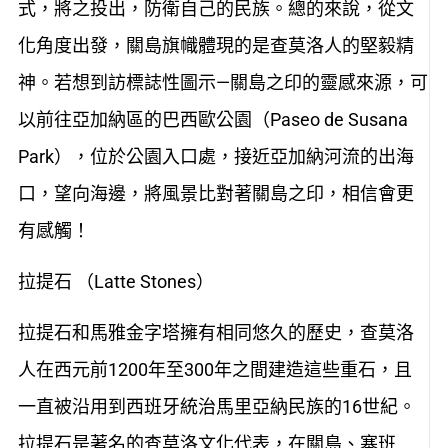
式，將之投出，防衛自己的民族。總的來說，從文
化角度出發，關島旗幟體現的是查莫洛人的堅毅精
神。若想到訪標誌性圖示—關島之印的靈感來源，可
以前往亞加納區的巴西歐公園（Paseo de Susana
Park），位於公園入口處，接近亞加納河流的出海
口，望向海邊，將風景比對著關島之印，相信會更
有感觸！
拉提石 （Latte Stones）
拉提石和馬雅金字塔擁有相同悠久的歷史，查莫洛
人在西元前1200年至300年之間建造這些重石，且
一直被沿用到西班牙統治馬里亞納民族的16世紀。
拉提石是著名的查莫洛文化代表，在關島、塞班