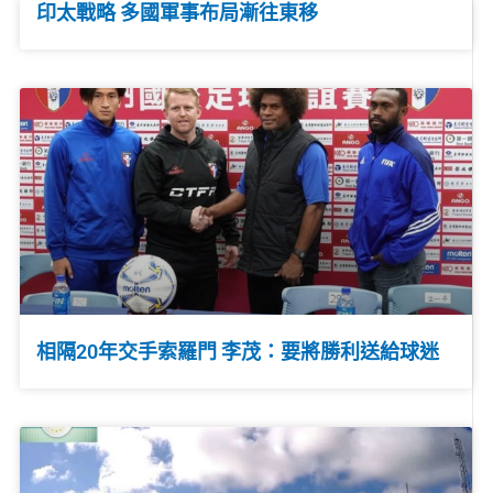
印太戰略 多國軍事布局漸往東移
相隔20年交手索羅門 李茂：要將勝利送給球迷