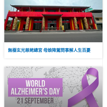
無極玄光慈姥總宮 母娘降駕問事解人生百憂