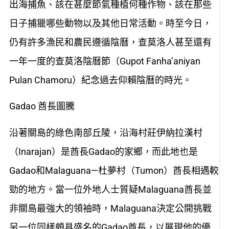
出海捕魚、該在甚麼節氣種植何種作物、該在那些
日子捕獵哪些動物以及其他日常活動。時至今日，
仍有許多漁民和農民遵循陰曆，查莫洛人甚至還有
一年一度的查莫洛陰曆節（Gupot Fanha’aniyan
Pulan Chamoru）紀念過去仰賴陰曆的時光。
Gadao 酋長圖騰
沿著關島的綠色南部丘陵，沿海村莊伊納拉漢村
（Inarajan）是酋長Gadao的家鄉，而此地也是
Gadao和Malaguana—杜夢村（Tumon）酋長相遇較
勁的地方。當一位外地人士質疑Malaguana酋長並
非關島最強大的領袖時，Malaguana決定公開挑戰
另一位同樣頗具盛名的Gadao酋長，以展現他的優