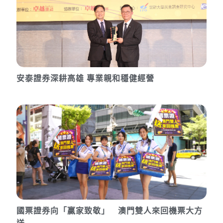
安泰證券深耕高雄 專業親和穩健經營
國票證券向「贏家致敬」 澳門雙人來回機票大方