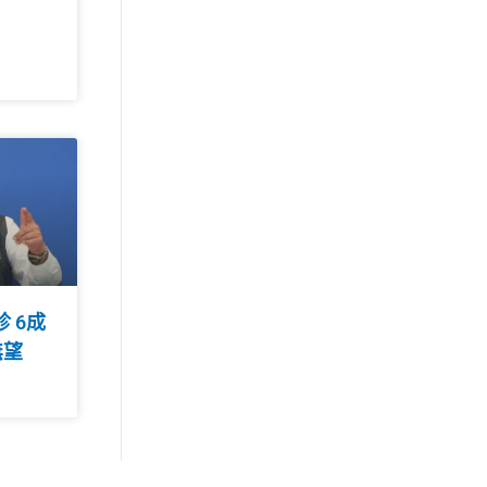
診 6成
無望