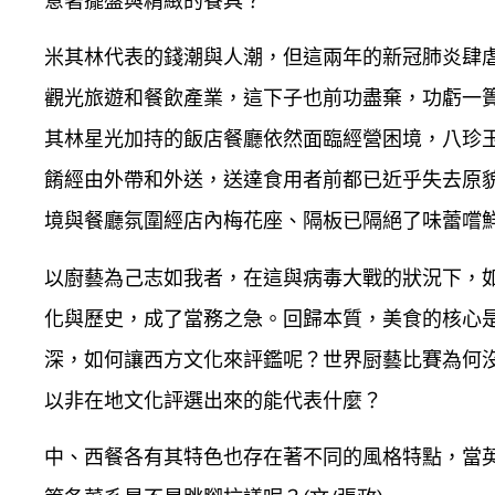
意著擺盤與精緻的餐具？
米其林代表的錢潮與人潮，但這兩年的新冠肺炎肆
觀光旅遊和餐飲產業，這下子也前功盡棄，功虧一
其林星光加持的飯店餐廳依然面臨經營困境，八珍
餚經由外帶和外送，送達食用者前都已近乎失去原
境與餐廳氛圍經店內梅花座、隔板已隔絕了味蕾嚐
以廚藝為己志如我者，在這與病毒大戰的狀況下，
化與歷史，成了當務之急。回歸本質，美食的核心
深，如何讓西方文化來評鑑呢？世界厨藝比賽為何
以非在地文化評選出來的能代表什麼？
中、西餐各有其特色也存在著不同的風格特點，當