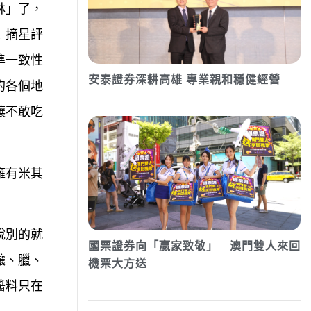
林」了，
！摘星評
準一致性
安泰證券深耕高雄 專業親和穩健經營
的各個地
讓不敢吃
擁有米其
說別的就
國票證券向「贏家致敬」 澳門雙人來回
釀、臘、
機票大方送
醬料只在