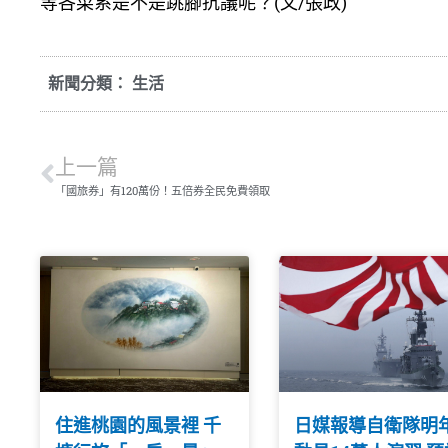
等各菜系是不是跳腳抗議呢？(文/張政)
新聞分類：
生活
上一篇
「國旅券」有120萬份！五倍券全民免費領取
住進桃園的風景裡 千
日媒報導自衛隊明