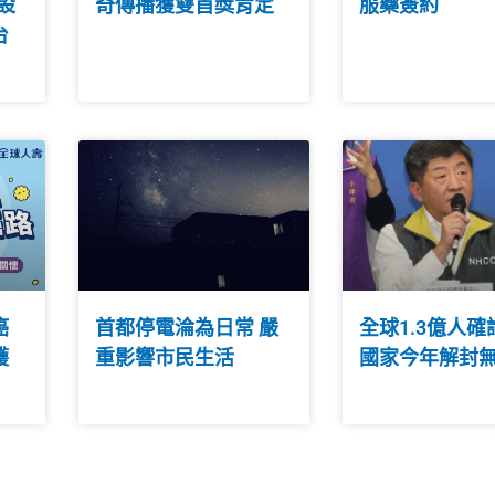
設
奇傳播獲雙首獎肯定
服藥簽約
台
癌
首都停電淪為日常 嚴
全球1.3億人確
護
重影響市民生活
國家今年解封