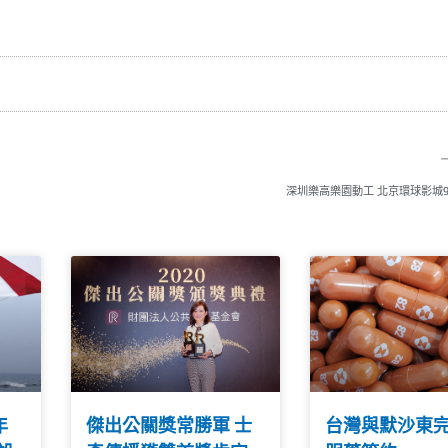
深圳樂高樂園動工 北京環球影城
年
傑出公關獎常勝軍 士
台灣與默沙東