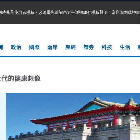
同時尊重使用者隱私，必須優先瞭解西太平洋通訊社隱私聲明。當您關閉此視窗
灣
政治
國際
兩岸
產經
證券
科技
生活
世代的健康想像