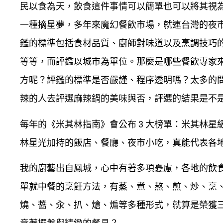
民以食為天，飲食這件事情可以簡單也可以將其視
一種摘星夢，多年來魔幻餐飲市場，就連台灣的夜
鑑的標準包括食材品質、廚師對味道以及烹調技巧
等等，而評鑑以城市為單位。那麼是哪些餐飲專家
方呢？評鑑的標準是否嚴謹、程序透明嗎？太多的
辣的人去評選麻辣鍋的美味與否，評選的結果是不
每年的《米其林指南》會公布 3 大榜單：米其林
林星光加持的飯店、餐廳、夜市小吃，真能代表各
我的廚藝出自鳳城，心中有著多項憂慮，各地的飲
單就中餐的烹飪方法，有蒸、煮、熬、煎、炒、烹
燒、醬、汆、扒、熗、煸等多種形式，就算是榮獲