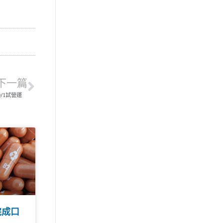
下一篇
9/1試營運
完成口