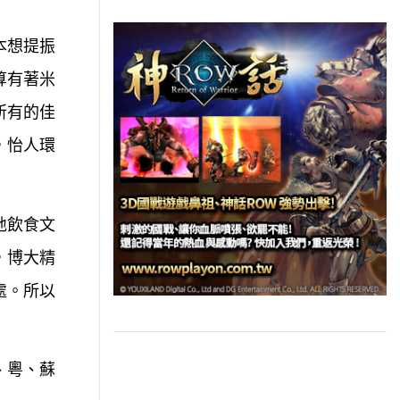
本想提振
算有著米
所有的佳
，怡人環
地飲食文
，博大精
處。所以
、粵、蘇