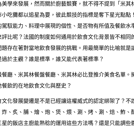
為美學來發展，然而關於廚藝競賽，就不得不提到「米其
市小吃攤都以追星為要，彼此競技的指標是奪下星光點點
的駕馭能力、料理中展現的個性、是否物有所值及餐飲水
來評比呢？法國的制度如何通用於飲食文化背景皆不相同
問題存在著對當地飲食發展的挑戰。用最簡單的比喻就是
是過於主觀？誰是標準，誰又能代表著標準？
星級餐廳、米其林餐盤餐廳、米其林必比登推介美食名單。
地餐飲的在地飲食文化與歷史？
食文化發展變遷是不是已經讓這權威式的認定綁架了？不
、炸、炙、脯、燴、炮、煲、煨、涮、烤、涮、焙、鮓、
三星的飯店主廚能熟稔的運用這些方法嗎？還是只能調些