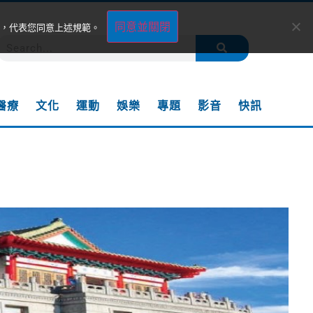
同意並關閉
，代表您同意上述規範。
醫療
文化
運動
娛樂
專題
影音
快訊