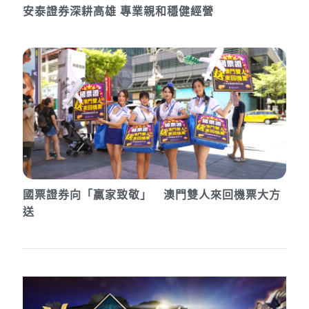
安泰證券深耕高雄 專業親和穩健經營
國票證券向「贏家致敬」 澳門雙人來回機票大方
送