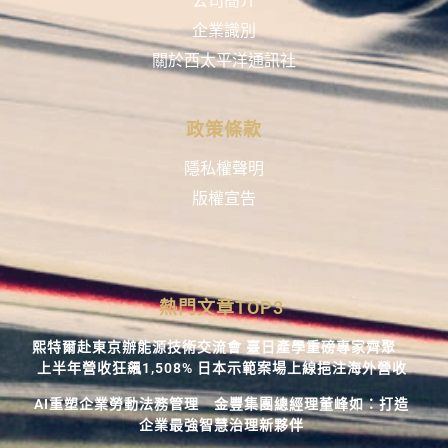
公司簡介
企業識別
關於西太平洋通訊社
政策條款
隱私權聲明
版權宣告
熱門文章TOP3
熙特爾赴東京辦能源技術交流會 臺日產學重磅專家齊聚
上半年營收狂飆1,508% 日本示範案場上線挹注海外營收
AI重塑企業勞動法務管理 金豐集團總經理董峰如：打造
企業最強智慧治理新夥伴