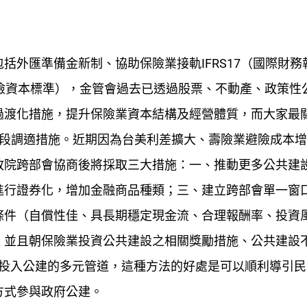
括外匯準備金新制、協助保險業接軌IFRS17（國際財務
的保險資本標準），金管會過去已透過股票、不動產、政策性
過渡化措施，提升保險業資本結構及經營體質，而大家最
階段調適措施。近期因為台美利差擴大、壽險業避險成本
政院跨部會協商後將採取三大措施：一、推動更多公共建
進行證券化，增加金融商品種類；三、建立跨部會單一窗
條件（自償性佳、具長期穩定現金流、合理報酬率、投資
，並且朝保險業投資公共建設之相關獎勵措施、公共建設
資金投入公建的多元管道，這種方法的好處是可以順利導引
方式參與政府公建。