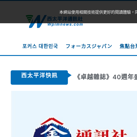
本網站使用相關技術提供更好的閱讀體驗，
포커스 대한민국
フォーカスジャパン
焦點台
西太平洋快訊
《卓越雜誌》40週年