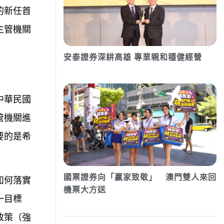
的新任首
主管機關
安泰證券深耕高雄 專業親和穩健經營
中華民國
管機關進
要的是希
國票證券向「贏家致敬」 澳門雙人來回
如何落實
機票大方送
一目標
政策（強