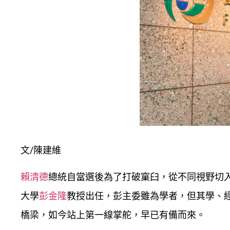
文/陳建維
賴清德
總統自當選後為了打破窠臼，從不同視野切
大學
彭金隆
教授出任，彭主委雖為學者，但其學、
橋梁，如今站上第一線掌舵，早已有備而來。