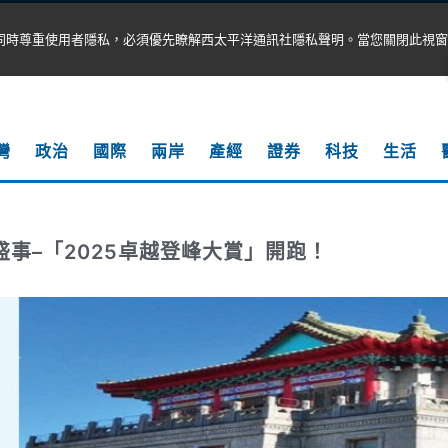
同時尊重使用者隱私，必須優先瞭解西太平洋通訊社隱私聲明。當您關閉此視窗
灣
政治
國際
兩岸
產經
證券
科技
生活
盛事–「2025卓越登峰大賞」開跑！