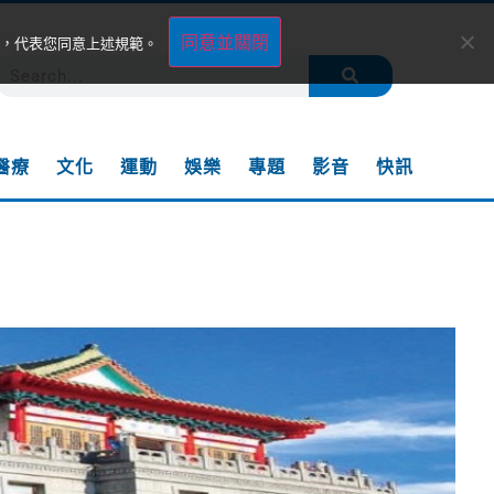
同意並關閉
，代表您同意上述規範。
醫療
文化
運動
娛樂
專題
影音
快訊