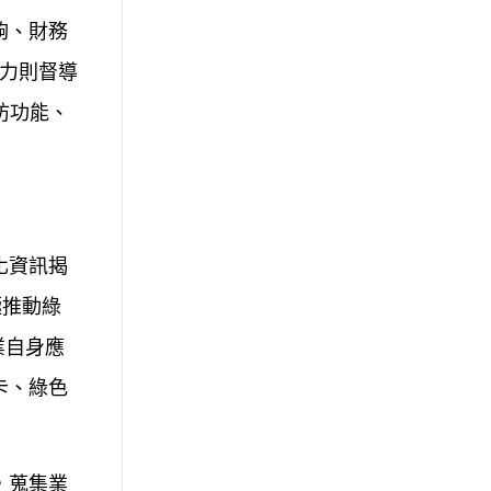
夠、財務
能力則督導
防功能、
化資訊揭
極推動綠
業自身應
卡、綠色
，蒐集業