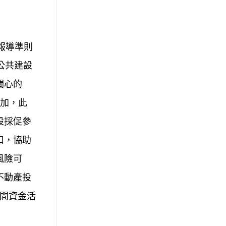
報導準則
公共建設
關心的
增加，此
設採促參
口，協助
風險可
不動產投
民間資金活