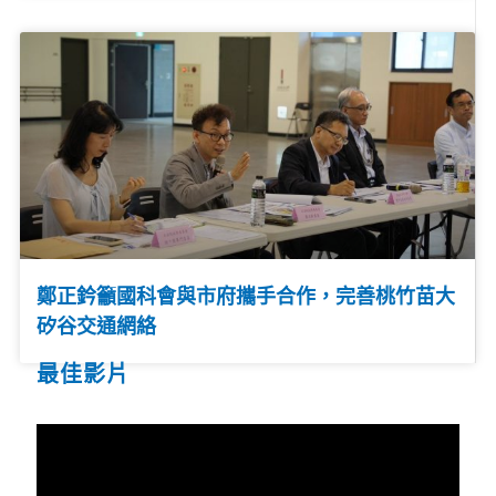
鄭正鈐籲國科會與市府攜手合作，完善桃竹苗大
矽谷交通網絡
最佳影片