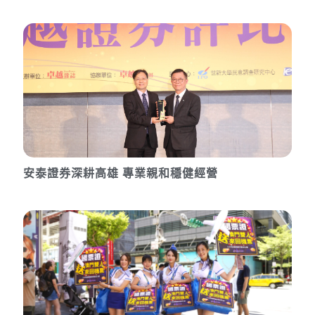
安泰證券深耕高雄 專業親和穩健經營