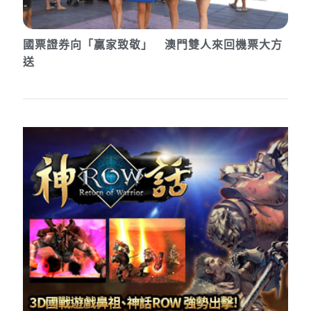
國票證券向「贏家致敬」 澳門雙人來回機票大方
送