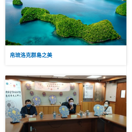
帛琉洛克群島之美