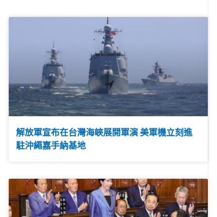
解放軍宣布在台灣海峽展開軍演 美軍機立刻進
駐沖繩嘉手納基地