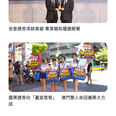
安泰證券深耕高雄 專業親和穩健經營
國票證券向「贏家致敬」 澳門雙人來回機票大方
送