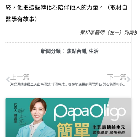
終，他把這些轉化為陪伴他人的力量。（取材自
醫學有故事）
蔡松彥醫師（左一）到南
新聞分類：
焦點台灣
,
生活
上一篇
下一篇
海鯤潛艦連續二天出海測試 浮測完成後將進行「潛航測試」
從在地深耕到國際磐石 磐石集團打造華人市場金融中介領導品牌