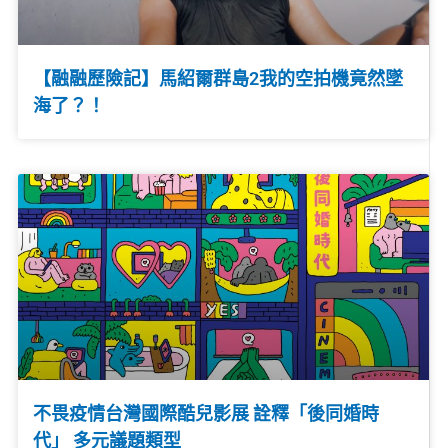
【融融歷險記】馬紹爾群島2我的空拍機竟然墜
海了？！
不畏疫情台灣國際酷兒影展 詮釋「後同婚時
代」 多元議題類型