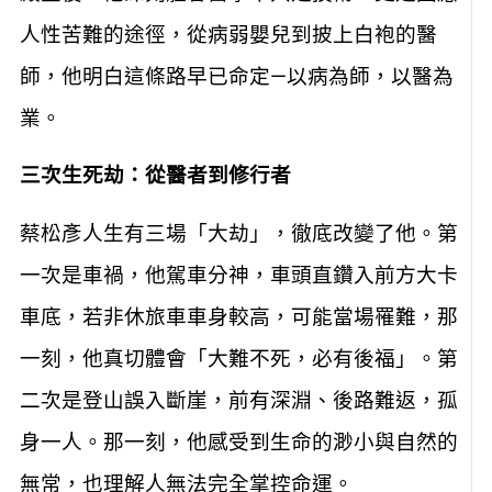
人性苦難的途徑，從病弱嬰兒到披上白袍的醫
師，他明白這條路早已命定—以病為師，以醫為
業。
三次生死劫：從醫者到修行者
蔡松彥人生有三場「大劫」，徹底改變了他。第
一次是車禍，他駕車分神，車頭直鑽入前方大卡
車底，若非休旅車車身較高，可能當場罹難，那
一刻，他真切體會「大難不死，必有後福」。第
二次是登山誤入斷崖，前有深淵、後路難返，孤
身一人。那一刻，他感受到生命的渺小與自然的
無常，也理解人無法完全掌控命運。