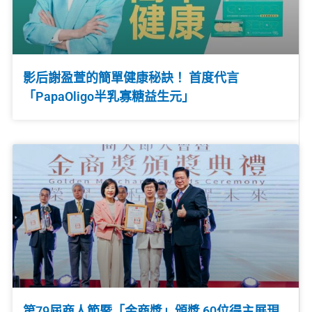
影后謝盈萱的簡單健康秘訣！ 首度代言
「PapaOligo半乳寡糖益生元」
第79屆商人節暨「金商獎」頒獎 60位得主展現