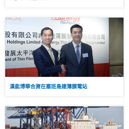
漢能博華合資在塞班島建薄膜電站