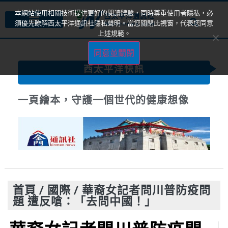
本網站使用相關技術提供更好的閱讀體驗，同時尊重使用者隱私，必
須優先瞭解西太平洋通訊社隱私聲明。當您關閉此視窗，代表您同意
上述規範。
同意並關閉
西太平洋快訊
一頁繪本，守護一個世代的健康想像
首頁
/
國際
/
華裔女記者問川普防疫問
題 遭反嗆：「去問中國！」