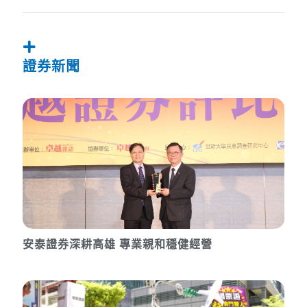
證券新聞
安泰證券深耕高雄 專業親和穩健經營