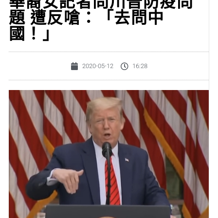
華裔女記者問川普防疫問
題 遭反嗆：「去問中
國！」
2020-05-12
16:28