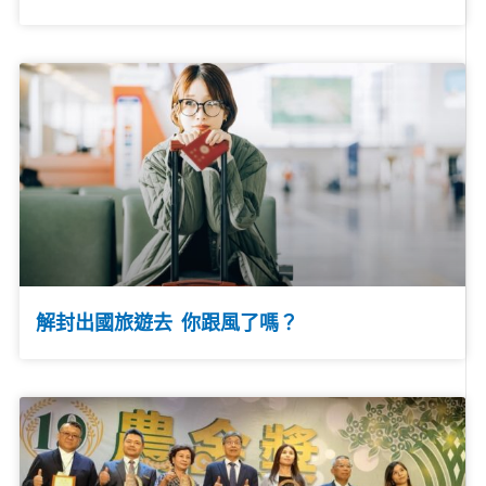
解封出國旅遊去 你跟風了嗎？