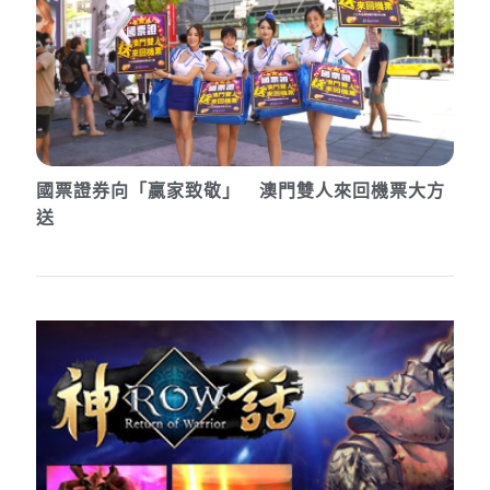
國票證券向「贏家致敬」 澳門雙人來回機票大方
送