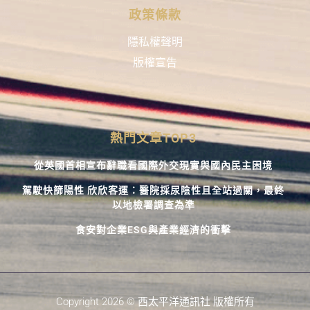
政策條款
隱私權聲明
版權宣告
熱門文章TOP3
從英國首相宣布辭職看國際外交現實與國內民主困境
駕駛快篩陽性 欣欣客運：醫院採尿陰性且全站過關，最終
以地檢署調查為準
食安對企業ESG與產業經濟的衝擊
Copyright 2026 © 西太平洋通訊社 版權所有