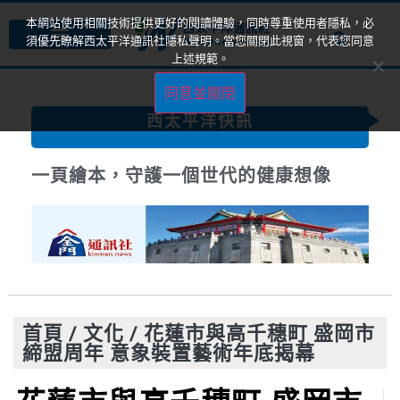
本網站使用相關技術提供更好的閱讀體驗，同時尊重使用者隱私，必
須優先瞭解西太平洋通訊社隱私聲明。當您關閉此視窗，代表您同意
上述規範。
同意並關閉
西太平洋快訊
一頁繪本，守護一個世代的健康想像
首頁
/
文化
/
花蓮市與高千穗町 盛岡市
締盟周年 意象裝置藝術年底揭幕