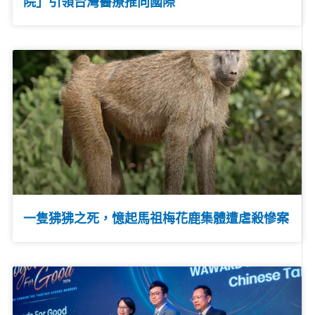
院」引領台灣醫療推向國際
一隻狒狒之死，憶起馬祖梅花鹿集體遭虐殺慘案