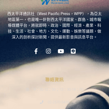
西太平洋通訊社（West Pacific Press，WPP），為亞太
地區第一，也是唯一針對西太平洋國家、群島、城市報
導媒體平台，將就即時、政治、國際、經濟、產業、科
技、生活、社會、地方、文化、運動、娛樂等議題，做
深入的剖析探討新聞，提供最新影音與訊息平台。
聯絡資訊
9：30-12：00；13：30-18：00
02-2570-5439