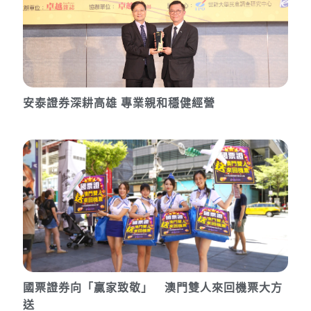
安泰證券深耕高雄 專業親和穩健經營
國票證券向「贏家致敬」 澳門雙人來回機票大方
送