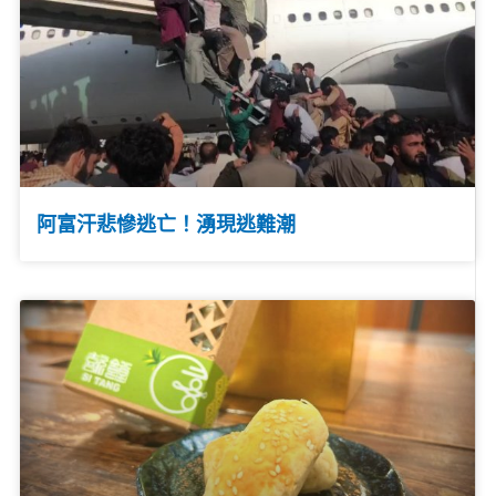
阿富汗悲慘逃亡！湧現逃難潮