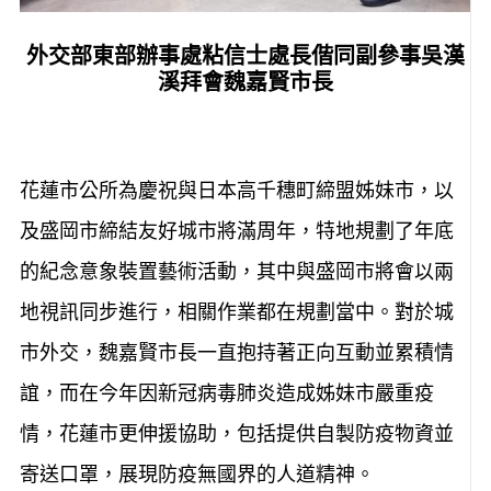
外交部東部辦事處粘信士處長偕同副參事吳漢
溪拜會魏嘉賢市長
花蓮市公所為慶祝與日本高千穗町締盟姊妹市，以
及盛岡市締結友好城市將滿周年，特地規劃了年底
的紀念意象裝置藝術活動，其中與盛岡市將會以兩
地視訊同步進行，相關作業都在規劃當中。對於城
市外交，魏嘉賢市長一直抱持著正向互動並累積情
誼，而在今年因新冠病毒肺炎造成姊妹市嚴重疫
情，花蓮市更伸援協助，包括提供自製防疫物資並
寄送口罩，展現防疫無國界的人道精神。