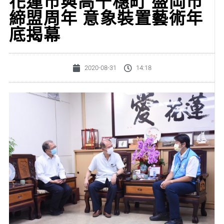
花蓮市與高千穗町 盛岡市
締盟周年 意象裝置藝術年
底揭幕
2020-08-31
14:18