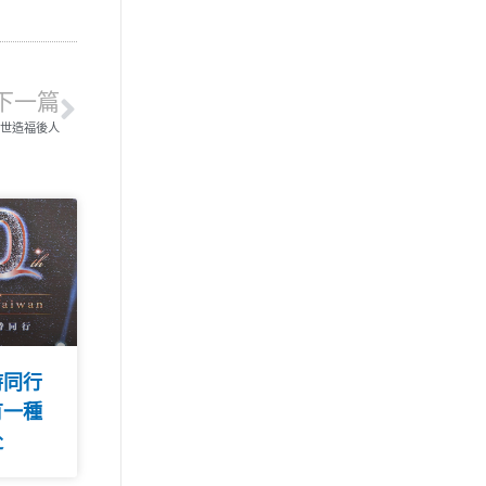
下一篇
傳世造福後人
時同行
有一種
赴