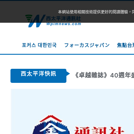
本網站使用相關技術提供更好的閱讀體驗，
포커스 대한민국
フォーカスジャパン
焦點台
西太平洋快訊
《卓越雜誌》40週年