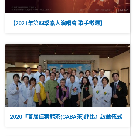
【2021年第四季素人演唱會 歌手徵選】
2020『首屆佳葉龍茶(GABA茶)評比』啟動儀式