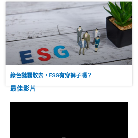
綠色謎霧散去，ESG有穿褲子嗎？
最佳影片