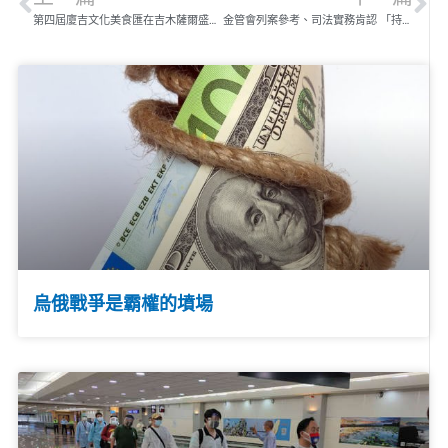
第四屆廈吉文化美食匯在吉木薩爾盛大舉辦 閩、台、疆風味同台飄香吸引超高人氣
金管會列案參考、司法實務肯認 「持證自拍 × 金融 Fast-ID」技術交流分享會 7月9日登場
烏俄戰爭是霸權的墳場