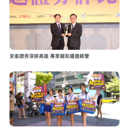
安泰證券深耕高雄 專業親和穩健經營