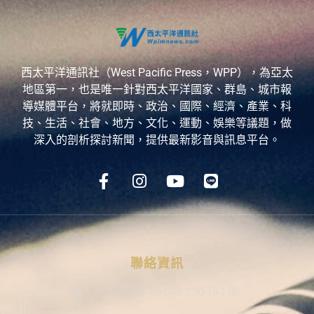
西太平洋通訊社（West Pacific Press，WPP），為亞太
地區第一，也是唯一針對西太平洋國家、群島、城市報
導媒體平台，將就即時、政治、國際、經濟、產業、科
技、生活、社會、地方、文化、運動、娛樂等議題，做
深入的剖析探討新聞，提供最新影音與訊息平台。
聯絡資訊
9：30-12：00；13：30-18：00