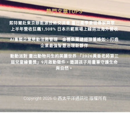
熱門文章TOP3
熙特爾赴東京辦能源技術交流會 臺日產學重磅專家齊聚
上半年營收狂飆1,508% 日本示範案場上線挹注海外營收
AI重塑企業勞動法務管理 金豐集團總經理董峰如：打造
企業最強智慧治理新夥伴
動動派對 畫出動物共生的美麗世界 「2026黃香老師第三
屆兒童繪畫獎」9月啟動徵件，邀請孩子用畫筆守護生命
與自然。
Copyright 2026 © 西太平洋通訊社 版權所有