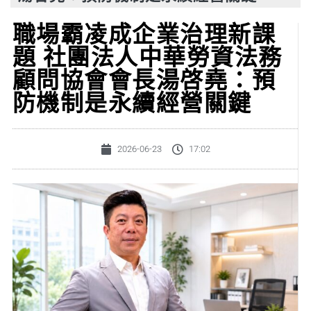
職場霸凌成企業治理新課
題 社團法人中華勞資法務
顧問協會會長湯啓堯：預
防機制是永續經營關鍵
2026-06-23
17:02