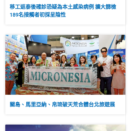
移工返泰後確診恐疑為本土感染病例 擴大篩檢
189名接觸者初採呈陰性
關島、馬里亞納、帛琉破天荒合體台北旅遊展