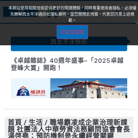
本網站使用相關技術提供更好的閱讀體驗，同時尊重使用者隱私，必須優
先瞭解西太平洋通訊社隱私聲明。當您關閉此視窗，代表您同意上述規
範。
同意並關閉
西太平洋快訊
《卓越雜誌》40週年盛事–「2025卓越
登峰大賞」開跑！
首頁
/
生活
/
職場霸凌成企業治理新課
題 社團法人中華勞資法務顧問協會會長
湯啓堯：預防機制是永續經營關鍵