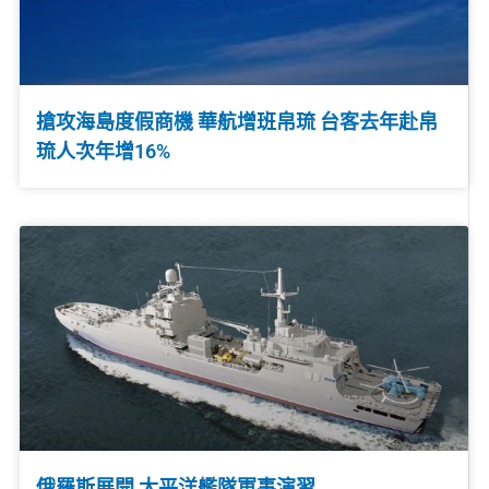
搶攻海島度假商機 華航增班帛琉 台客去年赴帛
琉人次年增16%
俄羅斯展開 太平洋艦隊軍事演習