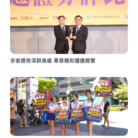
安泰證券深耕高雄 專業親和穩健經營