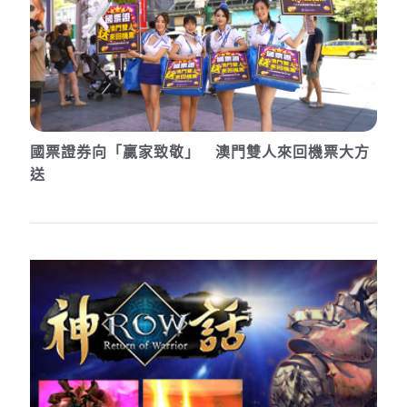
國票證券向「贏家致敬」 澳門雙人來回機票大方
送