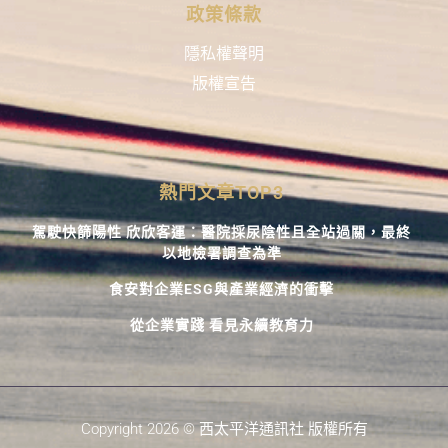
政策條款
隱私權聲明
版權宣告
熱門文章TOP3
駕駛快篩陽性 欣欣客運：醫院採尿陰性且全站過關，最終
以地檢署調查為準
食安對企業ESG與產業經濟的衝擊
從企業實踐 看見永續教育力
Copyright 2026 © 西太平洋通訊社 版權所有