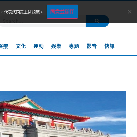
同意並關閉
，代表您同意上述規範。
醫療
文化
運動
娛樂
專題
影音
快訊