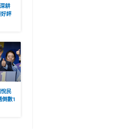
心深耕
獲好評
錫悅民
選倒數1