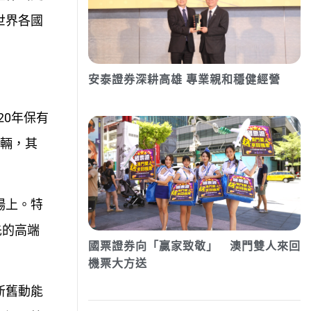
世界各國
安泰證券深耕高雄 專業親和穩健經營
20年保有
萬輛，其
場上。特
先的高端
國票證券向「贏家致敬」 澳門雙人來回
機票大方送
新舊動能