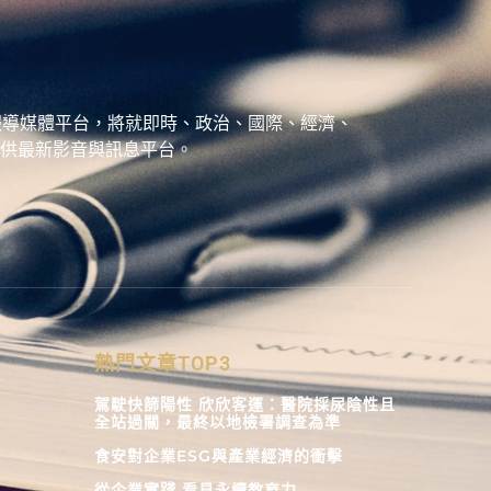
、城市報導媒體平台，將就即時、政治、國際、經濟、
供最新影音與訊息平台。
熱門文章TOP3
駕駛快篩陽性 欣欣客運：醫院採尿陰性且
全站過關，最終以地檢署調查為準
食安對企業ESG與產業經濟的衝擊
從企業實踐 看見永續教育力