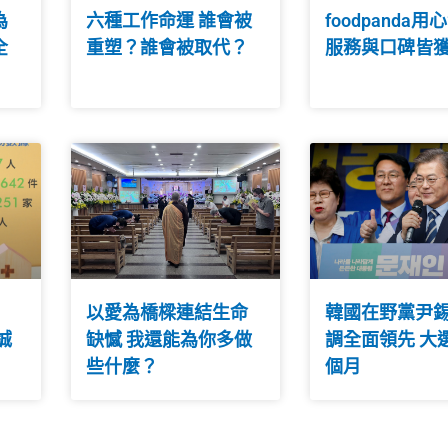
為
六種工作命運 誰會被
foodpanda用
全
重塑？誰會被取代？
服務與口碑皆
以愛為橋樑連結生命
韓國在野黨尹
誠
缺憾 我還能為你多做
調全面領先 大
些什麼？
個月