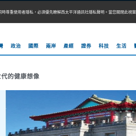
同時尊重使用者隱私，必須優先瞭解西太平洋通訊社隱私聲明。當您關閉此視窗
灣
政治
國際
兩岸
產經
證券
科技
生活
世代的健康想像