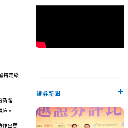
堅持走綠
證券新聞
的新階
環境。
體作出更