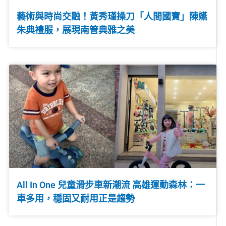
藝術與時尚交融！黃秀瑾操刀「人間國寶」陳嬿
朱典禮服，展現南管典雅之美
All In One 兒童滑步車新潮流 高雄運動森林：一
車多用，穩固又耐用正是趨勢