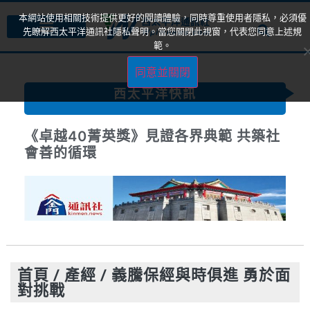
本網站使用相關技術提供更好的閱讀體驗，同時尊重使用者隱私，必須優
先瞭解西太平洋通訊社隱私聲明。當您關閉此視窗，代表您同意上述規
範。
同意並關閉
西太平洋快訊
卓越 40，致敬非凡影響力—台灣最具指
標性的菁英獎即將揭曉
首頁
/
產經
/
義騰保經與時俱進 勇於面
對挑戰