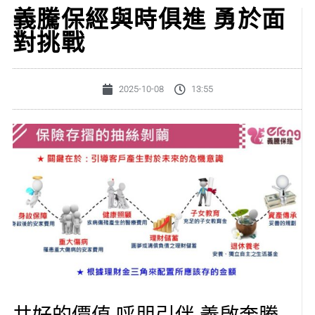
義騰保經與時俱進 勇於面
對挑戰
2025-10-08
13:55