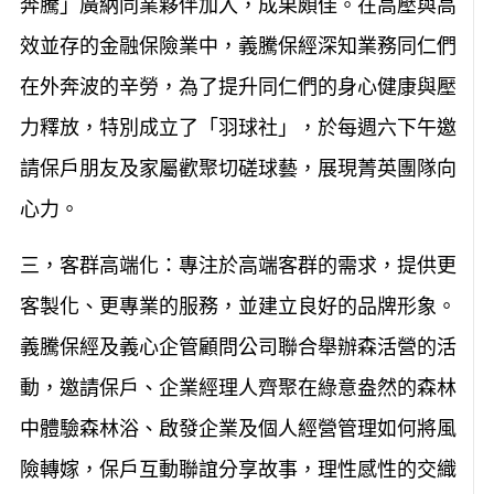
奔騰」廣納同業夥伴加入，成果頗佳。在高壓與高
效並存的金融保險業中，義騰保經深知業務同仁們
在外奔波的辛勞，為了提升同仁們的身心健康與壓
力釋放，特別成立了「羽球社」，於每週六下午邀
請保戶朋友及家屬歡聚切磋球藝，展現菁英團隊向
心力。
三，客群高端化：專注於高端客群的需求，提供更
客製化、更專業的服務，並建立良好的品牌形象。
義騰保經及義心企管顧問公司聯合舉辦森活營的活
動，邀請保戶、企業經理人齊聚在綠意盎然的森林
中體驗森林浴、啟發企業及個人經營管理如何將風
險轉嫁，保戶互動聯誼分享故事，理性感性的交織