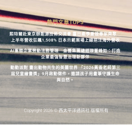
熱門文章TOP3
熙特爾赴東京辦能源技術交流會 臺日產學重磅專家齊聚
上半年營收狂飆1,508% 日本示範案場上線挹注海外營收
AI重塑企業勞動法務管理 金豐集團總經理董峰如：打造
企業最強智慧治理新夥伴
動動派對 畫出動物共生的美麗世界 「2026黃香老師第三
屆兒童繪畫獎」9月啟動徵件，邀請孩子用畫筆守護生命
與自然。
Copyright 2026 © 西太平洋通訊社 版權所有