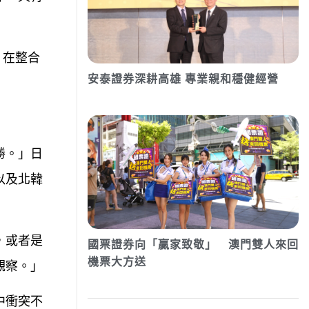
，在整合
安泰證券深耕高雄 專業親和穩健經營
勝。」日
以及北韓
，或者是
國票證券向「贏家致敬」 澳門雙人來回
機票大方送
觀察。」
中衝突不