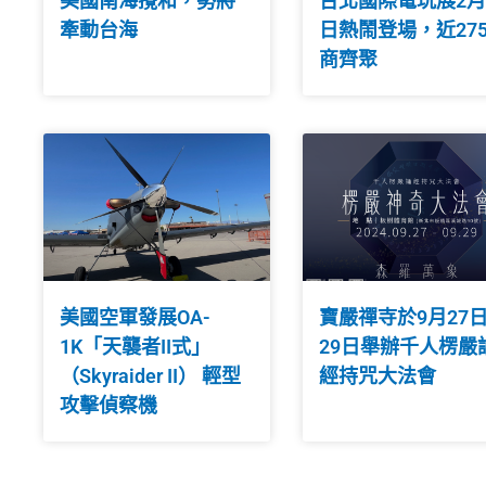
美國南海攪和，勢將
台北國際電玩展2月
牽動台海
日熱鬧登場，近27
商齊聚
美國空軍發展OA-
寶嚴禪寺於9月27
1K「天襲者II式」
29日舉辦千人楞嚴
（Skyraider II） 輕型
經持咒大法會
攻擊偵察機