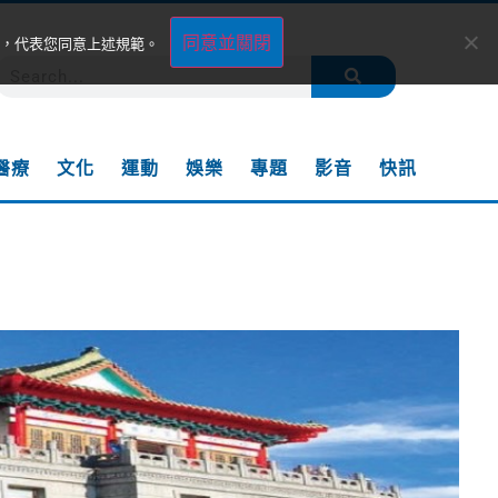
同意並關閉
，代表您同意上述規範。
醫療
文化
運動
娛樂
專題
影音
快訊