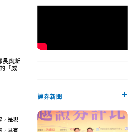
部長奧斯
的「威
證券新聞
森，是現
序，具有