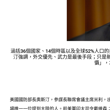
涵括36個國家、14個時區以及全球52%人
汀強調，外交優先、武力是最後手段；只是
懾」，
美國國防部長奧斯汀，參謀長聯席會議主席米利，
場唯一一位提到大陸的人。前美軍印太司令戴維森