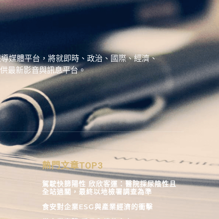
、城市報導媒體平台，將就即時、政治、國際、經濟、
供最新影音與訊息平台。
熱門文章TOP3
駕駛快篩陽性 欣欣客運：醫院採尿陰性且
全站過關，最終以地檢署調查為準
食安對企業ESG與產業經濟的衝擊