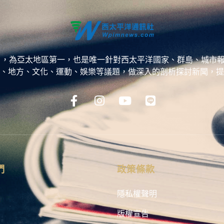
ess，WPP），為亞太地區第一，也是唯一針對西太平洋國家、群島
、地方、文化、運動、娛樂等議題，做深入的剖析探討新聞，提
們
政策條款
隱私權聲明
版權宣告