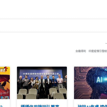
台廠得利 印度疫情引發紡