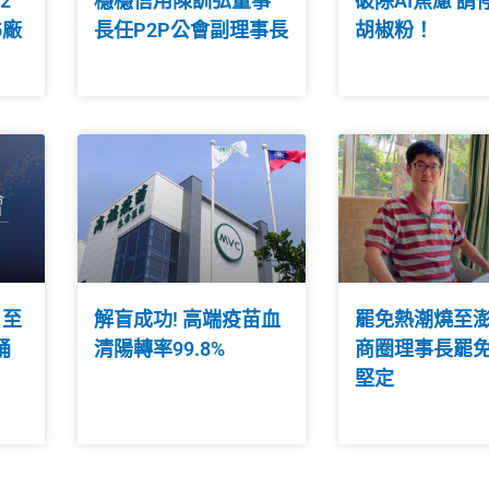
2
穩穩信用陳訓弘董事
破除AI焦慮 請
5廠
長任P2P公會副理事長
胡椒粉！
日至
解盲成功! 高端疫苗血
罷免熱潮燒至
誦
清陽轉率99.8%
商圈理事長罷
堅定