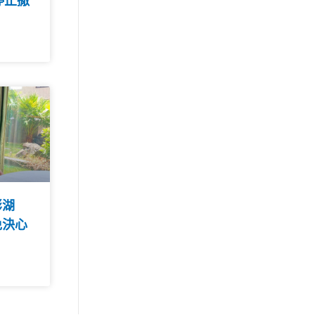
停止撒
澎湖
免決心