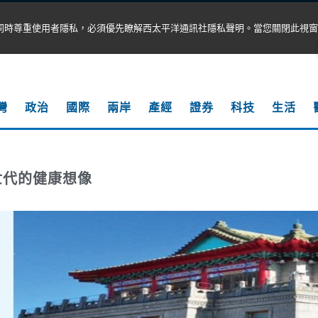
同時尊重使用者隱私，必須優先瞭解西太平洋通訊社隱私聲明。當您關閉此視窗
灣
政治
國際
兩岸
產經
證券
科技
生活
世代的健康想像