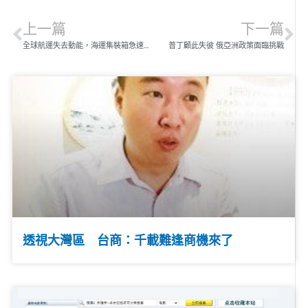
上一篇
下一篇
全球航運失去動能，海運集裝箱急速冷凍
普丁顧此失彼 俄亞洲政策面臨挑戰
透視大灣區 台商：千載難逢商機來了