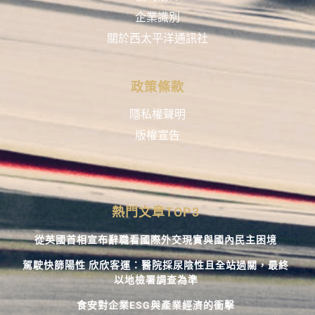
企業識別
關於西太平洋通訊社
政策條款
隱私權聲明
版權宣告
熱門文章TOP3
從英國首相宣布辭職看國際外交現實與國內民主困境
駕駛快篩陽性 欣欣客運：醫院採尿陰性且全站過關，最終
以地檢署調查為準
食安對企業ESG與產業經濟的衝擊