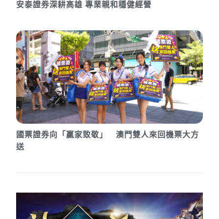
安泰證券深耕高雄 專業親和穩健經營
國票證券向「贏家致敬」 澳門雙人來回機票大方
送