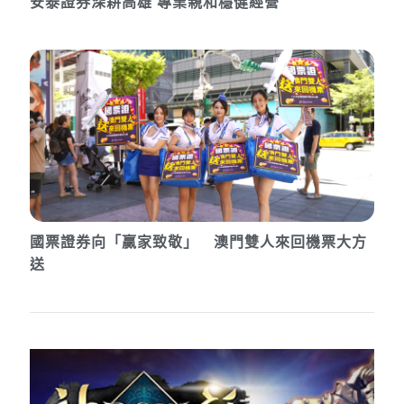
安泰證券深耕高雄 專業親和穩健經營
國票證券向「贏家致敬」 澳門雙人來回機票大方
送