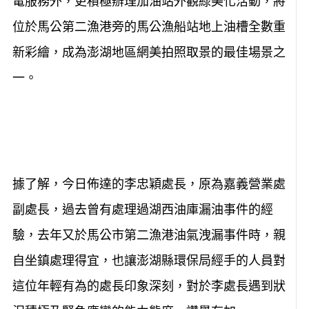
電服務外，更積極辦理加油站外觀綠美化活動，將
位於馬公第二漁港旁的馬公漁船站地上油槽全數重
新彩繪，成為澎湖地區網美拍照取景的最佳場景之
一。
據了解，今日佈達的李忠穎處長，原為嘉義營業處
副處長，過去曾有處理過湖西油庫漏油事件的經
驗，去年又於馬公市第二漁港油氣洩漏事件時，親
自坐鎮處理得宜，也讓澎湖縣環保局經手的人員對
這位年輕有為的處長印象深刻，對於李處長遇到狀