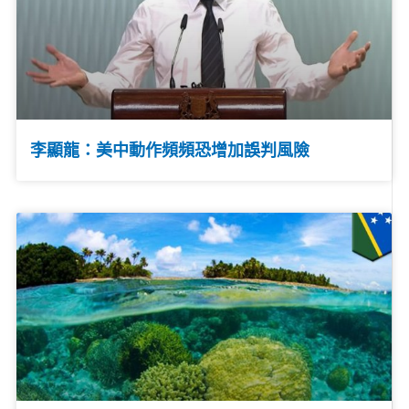
李顯龍：美中動作頻頻恐增加誤判風險