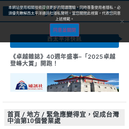
本網站使用相關技術提供更好的閱讀體驗，同時尊重使用者隱私，必
須優先瞭解西太平洋通訊社隱私聲明。當您關閉此視窗，代表您同意
上述規範。
同意並關閉
西太平洋快訊
《卓越雜誌》40週年盛事–「2025卓越
登峰大賞」開跑！
首頁
/
地方
/
緊急應變得宜，促成台灣
中油第10個營業處