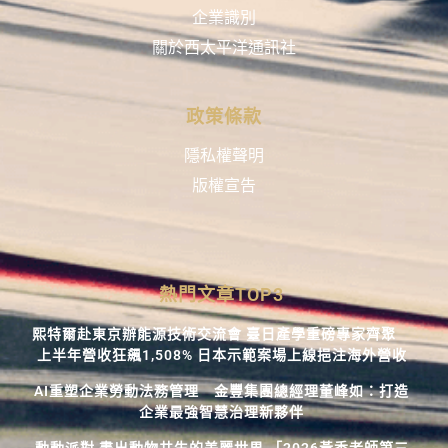
企業識別
關於西太平洋通訊社
政策條款
隱私權聲明
版權宣告
熱門文章TOP3
熙特爾赴東京辦能源技術交流會 臺日產學重磅專家齊聚
上半年營收狂飆1,508% 日本示範案場上線挹注海外營收
AI重塑企業勞動法務管理 金豐集團總經理董峰如：打造
企業最強智慧治理新夥伴
動動派對 畫出動物共生的美麗世界 「2026黃香老師第三