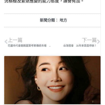
況積極及緊急應變的能力態度，讚譽有加。
新聞分類：
地方
上一篇
下一篇
花蓮市代會邀魏嘉賢考察傳統市場 為食安把關
台灣燈會 31年來首度停辦！