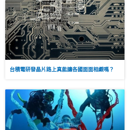
台積電研發晶片路上真能讓各國面面相覷嗎？