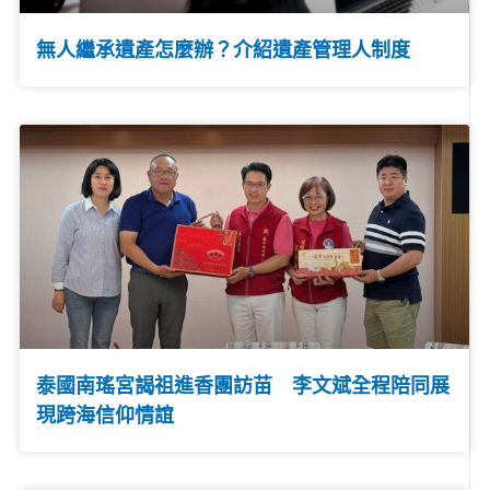
無人繼承遺產怎麼辦？介紹遺產管理人制度
泰國南瑤宮謁祖進香團訪苗 李文斌全程陪同展
現跨海信仰情誼