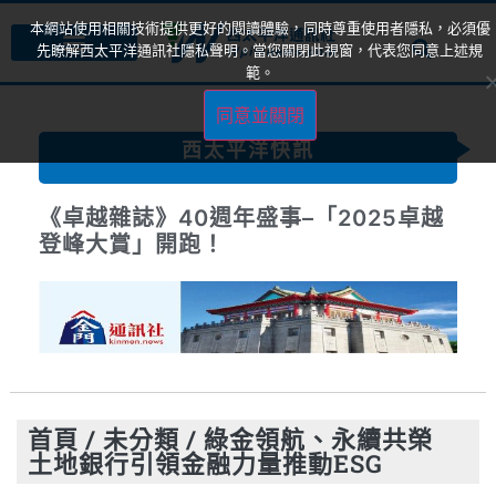
本網站使用相關技術提供更好的閱讀體驗，同時尊重使用者隱私，必須優
先瞭解西太平洋通訊社隱私聲明。當您關閉此視窗，代表您同意上述規
範。
同意並關閉
西太平洋快訊
《卓越雜誌》40週年盛事–「2025卓越
登峰大賞」開跑！
首頁
/
未分類
/
綠金領航、永續共榮
土地銀行引領金融力量推動ESG