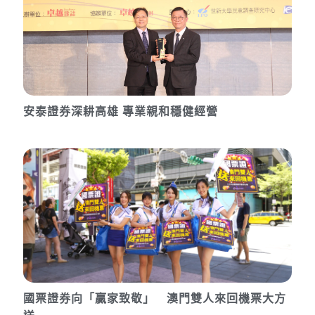
安泰證券深耕高雄 專業親和穩健經營
國票證券向「贏家致敬」 澳門雙人來回機票大方