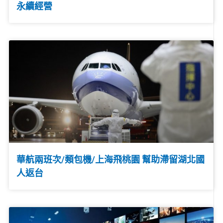
永續經營
華航兩班次/類包機/上海飛桃園 幫助滯留湖北國
人返台