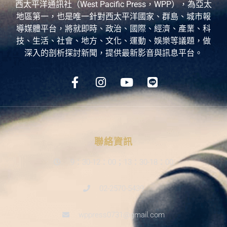
西太平洋通訊社（West Pacific Press，WPP），為亞太
地區第一，也是唯一針對西太平洋國家、群島、城市報
導媒體平台，將就即時、政治、國際、經濟、產業、科
技、生活、社會、地方、文化、運動、娛樂等議題，做
深入的剖析探討新聞，提供最新影音與訊息平台。
聯絡資訊
9：30-12：00；13：30-18：00
02-2570-5439
wppress0731@gmail.com