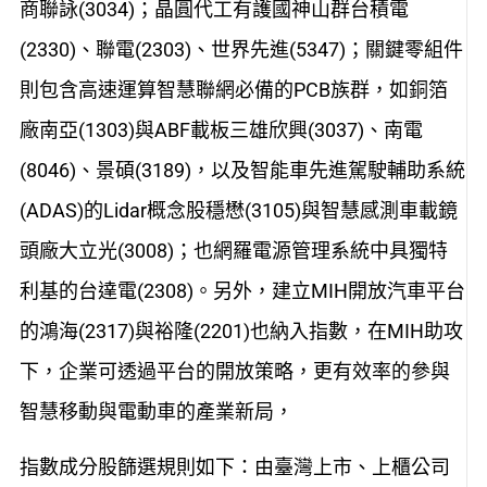
商聯詠(3034)；晶圓代工有護國神山群台積電
(2330)、聯電(2303)、世界先進(5347)；關鍵零組件
則包含高速運算智慧聯網必備的PCB族群，如銅箔
廠南亞(1303)與ABF載板三雄欣興(3037)、南電
(8046)、景碩(3189)，以及智能車先進駕駛輔助系統
(ADAS)的Lidar概念股穩懋(3105)與智慧感測車載鏡
頭廠大立光(3008)；也網羅電源管理系統中具獨特
利基的台達電(2308)。另外，建立MIH開放汽車平台
的鴻海(2317)與裕隆(2201)也納入指數，在MIH助攻
下，企業可透過平台的開放策略，更有效率的參與
智慧移動與電動車的產業新局，
指數成分股篩選規則如下：由臺灣上市、上櫃公司