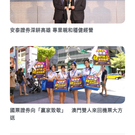
安泰證券深耕高雄 專業親和穩健經營
國票證券向「贏家致敬」 澳門雙人來回機票大方
送