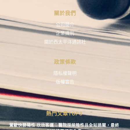
關於我們
公司簡介
企業識別
關於西太平洋通訊社
政策條款
隱私權聲明
版權宣告
熱門文章TOP3
駕駛快篩陽性 欣欣客運：醫院採尿陰性且全站過關，最終