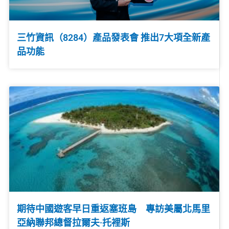
三竹資訊（8284）產品發表會 推出7大項全新產
品功能
期待中國遊客早日重返塞班島 專訪美屬北馬里
亞納聯邦總督拉爾夫·托裡斯