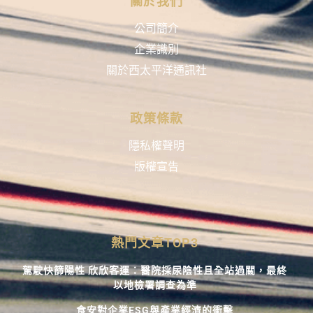
關於我們
公司簡介
企業識別
關於西太平洋通訊社
政策條款
隱私權聲明
版權宣告
熱門文章TOP3
駕駛快篩陽性 欣欣客運：醫院採尿陰性且全站過關，最終
以地檢署調查為準
食安對企業ESG與產業經濟的衝擊