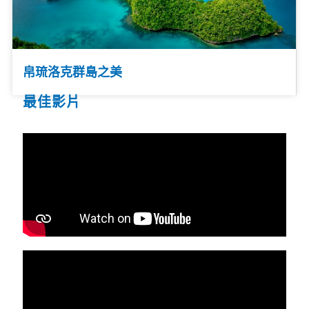
帛琉洛克群島之美
最佳影片