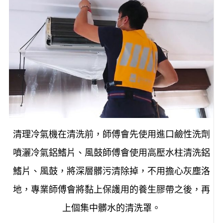
清理冷氣機在清洗前，師傅會先使用進口鹼性洗劑
噴灑冷氣鋁鰭片、風鼓師傅會使用高壓水柱清洗鋁
鰭片、風鼓，將深層髒污清除掉，不用擔心灰塵洛
地，專業師傅會將黏上保護用的養生膠帶之後，再
上個集中髒水的清洗罩。