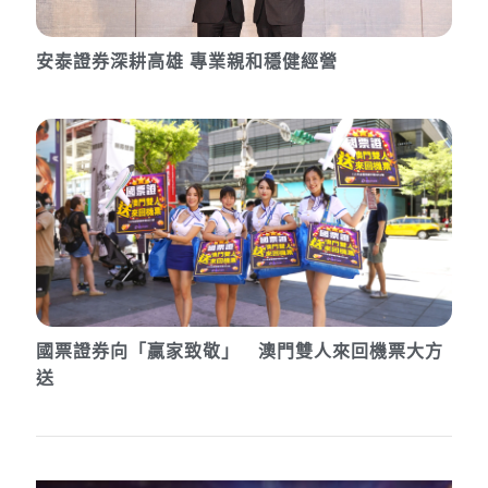
安泰證券深耕高雄 專業親和穩健經營
國票證券向「贏家致敬」 澳門雙人來回機票大方
送