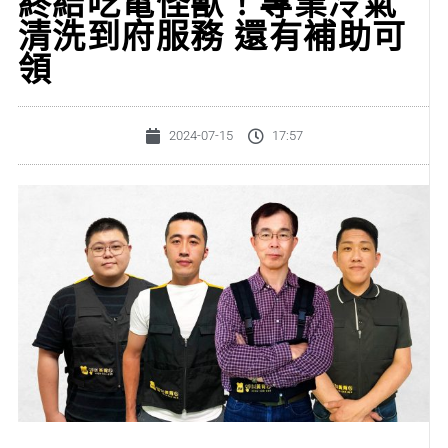
終結吃電怪獸！專業冷氣
清洗到府服務 還有補助可
領
2024-07-15
17:57