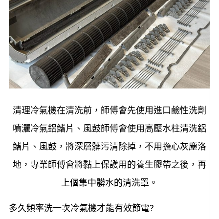
清理冷氣機在清洗前，師傅會先使用進口鹼性洗劑
噴灑冷氣鋁鰭片、風鼓師傅會使用高壓水柱清洗鋁
鰭片、風鼓，將深層髒污清除掉，不用擔心灰塵洛
地，專業師傅會將黏上保護用的養生膠帶之後，再
上個集中髒水的清洗罩。
多久頻率洗一次冷氣機才能有效節電?