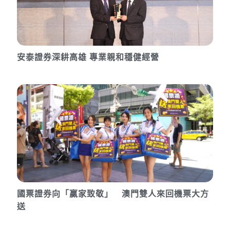
安泰證券深耕高雄 專業親和穩健經營
國票證券向「贏家致敬」 澳門雙人來回機票大方
送