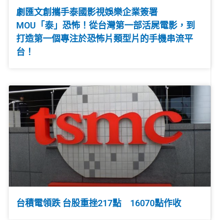
劇匯文創攜手泰國影視娛樂企業簽署
MOU「泰」恐怖！從台灣第一部活屍電影，到
打造第一個專注於恐怖片類型片的手機串流平
台！
台積電領跌 台股重挫217點 16070點作收