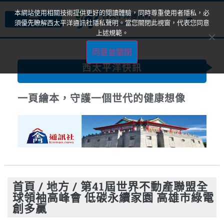
本網站使用相關技術提供更好的閱讀體驗，同時尊重使用者隱私，必
須優先瞭解西太平洋通訊社隱私聲明。當您關閉此視窗，代表您同意
上述規範。
同意並關閉
西太平洋快訊
一頁繪本，守護一個世代的健康想像
首頁
/
地方
/
第41屆世界不動產聯盟全
球領袖高峰會 低碳永續家園 高雄市綠電
創多贏