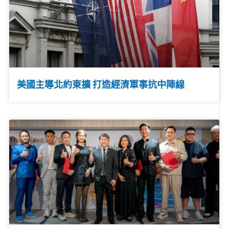
美國主導北約東擴 打造經濟軍事抗中陣線