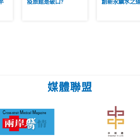
竿
疫旅館是破口?
創新永續水之
媒體聯盟