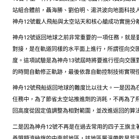
站組合體前，聶海勝、劉伯明、湯洪波向地面科技人
神舟12號載人飛船與太空站天和核心艙成功實施分
神舟12號返回地球之前非常重要的一項任務，就是
對接，是在軌道同樣的水平面上進行，所謂徑向交
度。這項試驗是為神舟13號屆時將要進行徑向交匯
的時間自動修正軌跡，最後依靠自動控制技術實現
神舟12號飛船返回地球的難度比以往大。一是因為
任務中，為了節省太空站推進劑的消耗，不再為了
回高度從固定值調整為相對範圍，並改進返回的算
二是因為神舟12號不再是在過去常用的四子王旗主
善盟額濟納旗的中南部地區，該地區屬溫帶乾旱荒