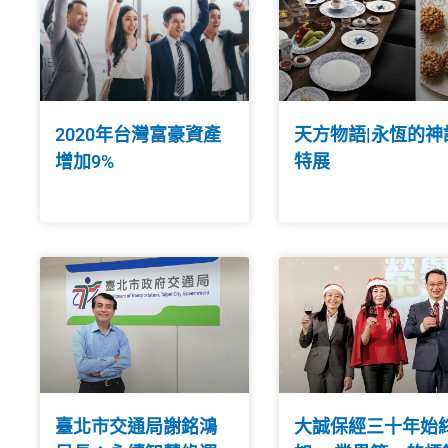
2020年台灣富豪資產
天方物語|永恆的神
增加9%
特展
臺北市交通局謝銘鴻
大誠保經三十年始