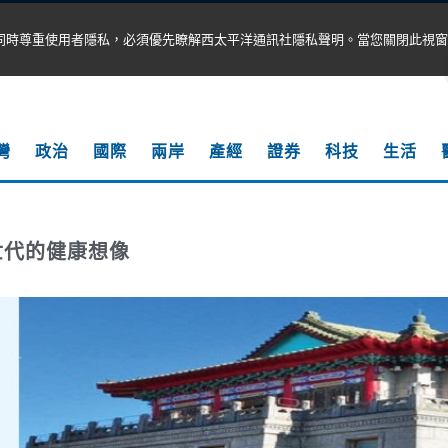
同時尊重使用者隱私，必須優先瞭解西太平洋通訊社隱私聲明。當您關閉此視窗
灣
政治
國際
兩岸
產經
證券
科技
生活
世代的健康想像