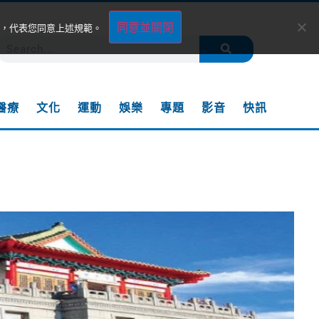
同意並關閉
，代表您同意上述規範。
醫療
文化
運動
娛樂
專題
影音
快訊