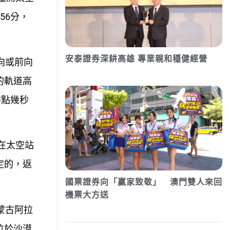
56分，
安泰證券深耕高雄 專業親和穩健經營
向或前向
的軌道高
零點幾秒
在太空站
定的，返
國票證券向「贏家致敬」 澳門雙人來回
機票大方送
蒙古阿拉
位於沙漠