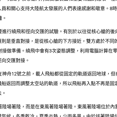
員和關心支持大陸航太發展的人們表達感謝和敬意。8時
離。
要進行繞飛和徑向交匯的試驗。有別於以往從核心艙的後
匯則是垂直對接，是從核心艙的下方接近，雙方處於不同
對接做準備。繞飛中會有3次姿態調整，利用電腦計算在
徑向交匯對接。
在神舟12號之前，載人飛船都從固定的軌道返回地球，但
飛船返回而調整太空站的軌道，所以飛船再入點不再是固
法。
著陸場著陸，而是在東風著陸場著陸。東風著陸場位於內
漠氣候，冬季乾冷，夏季炎熱，少雨多風。由於該著陸場