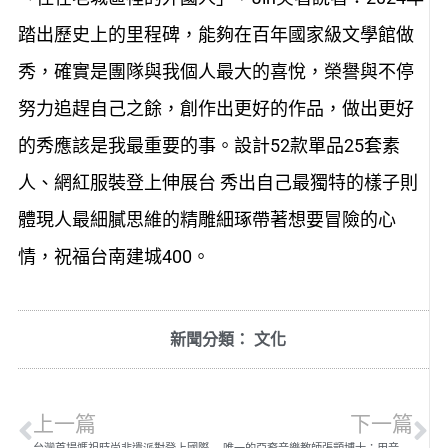
踏出歷史上的里程碑，能夠在百年國家級文學館做
秀，確實是團隊與我個人最大的喜悅，榮譽與不停
努力追趕自己之餘，創作出更好的作品，做出更好
的秀應該是我最重要的事。設計52款單品25套素
人、網紅服裝登上伸展台 秀出自己最獨特的樣子則
體現人最細膩思維的精雕細琢帶著想要冒險的心
情，祝福台南建城400。
新聞分類：
文化
上一篇
下一篇
台灣首場媽祖時尚非遺派對登上國際
唯一的亞裔音樂教師張顗博士：用音樂跨越種族界限，傳播生命教育