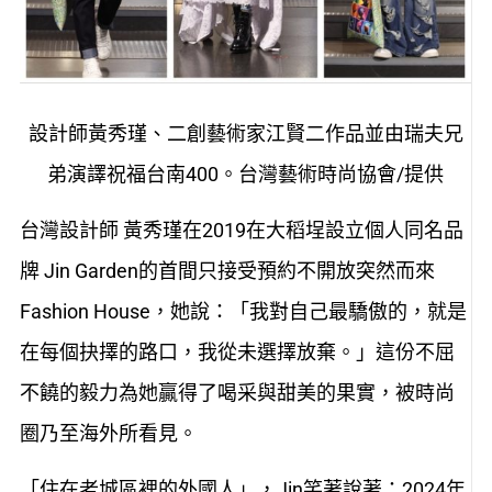
設計師黃秀瑾、二創藝術家江賢二作品並由瑞夫兄
弟演譯祝福台南400。台灣藝術時尚協會/提供
台灣設計師 黃秀瑾在2019在大稻埕設立個人同名品
牌 Jin Garden的首間只接受預約不開放突然而來
Fashion House，她說：「我對自己最驕傲的，就是
在每個抉擇的路口，我從未選擇放棄。」這份不屈
不饒的毅力為她贏得了喝采與甜美的果實，被時尚
圈乃至海外所看見。
「住在老城區裡的外國人」，Jin笑著說著：2024年