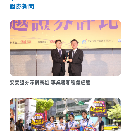
證券新聞
安泰證券深耕高雄 專業親和穩健經營