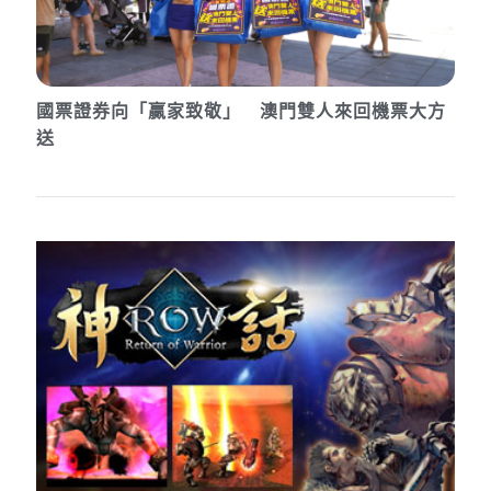
國票證券向「贏家致敬」 澳門雙人來回機票大方
送