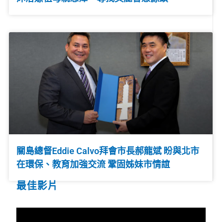
關島總督Eddie Calvo拜會市長郝龍斌 盼與北市
在環保、教育加強交流 鞏固姊妹市情誼
最佳影片