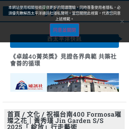
本網站使用相關技術提供更好的閱讀體驗，同時尊重使用者隱私，必
須優先瞭解西太平洋通訊社隱私聲明。當您關閉此視窗，代表您同意
上述規範。
同意並關閉
西太平洋快訊
卓越 40，致敬非凡影響力—台灣最具指
標性的菁英獎即將揭曉
首頁
/
文化
/
祝福台南400 Formosa璀
璨之花｜黃秀瑾 Jin Garden S/S
2025「 綻放」行走藝術