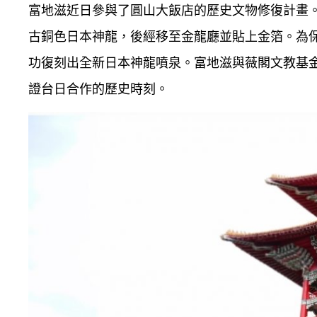
富地滋近日參與了圓山大飯店的歷史文物修復計畫。圓
古銅色日本神龍，後經移至金龍廳並貼上金箔。為
功復刻出全新日本神龍噴泉。富地滋與薇閣文教基
證台日合作的歷史時刻。