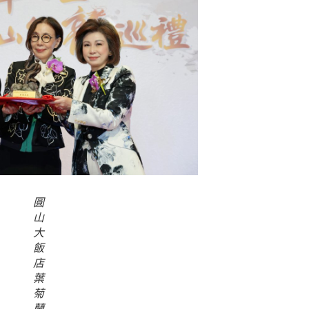
圓
山
大
飯
店
葉
菊
蘭