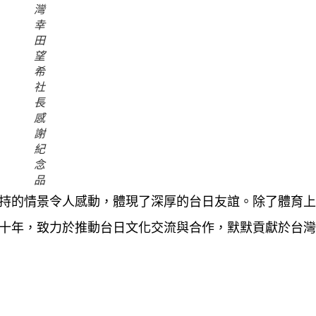
灣
幸
田
望
希
社
長
感
謝
紀
念
品
互支持的情景令人感動，體現了深厚的台日友誼。除了體育
二十年，致力於推動台日文化交流與合作，默默貢獻於台