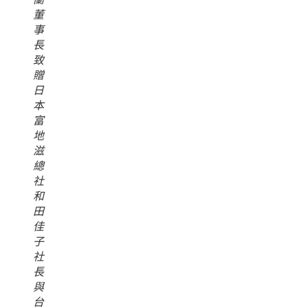
董
事
長
致
贈
日
本
富
地
滋
總
社
和
田
佳
子
社
長
與
台