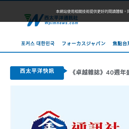
本網站使用相關技術提供更好的閱讀體驗，
포커스 대한민국
フォーカスジャパン
焦點台
西太平洋快訊
《卓越雜誌》40週年