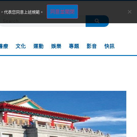
同意並關閉
，代表您同意上述規範。
醫療
文化
運動
娛樂
專題
影音
快訊