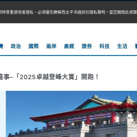
同時尊重使用者隱私，必須優先瞭解西太平洋通訊社隱私聲明。當您關閉此視窗
灣
政治
國際
兩岸
產經
證券
科技
生活
盛事–「2025卓越登峰大賞」開跑！