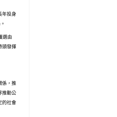
長年投身
揚。
獲選由
帶頭發揮
關係，推
界推動公
定的社會