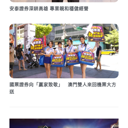
安泰證券深耕高雄 專業親和穩健經營
國票證券向「贏家致敬」 澳門雙人來回機票大方
送