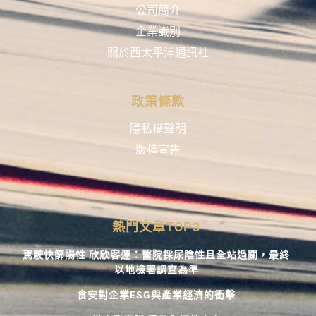
公司簡介
企業識別
關於西太平洋通訊社
政策條款
隱私權聲明
版權宣告
熱門文章TOP3
駕駛快篩陽性 欣欣客運：醫院採尿陰性且全站過關，最終
以地檢署調查為準
食安對企業ESG與產業經濟的衝擊