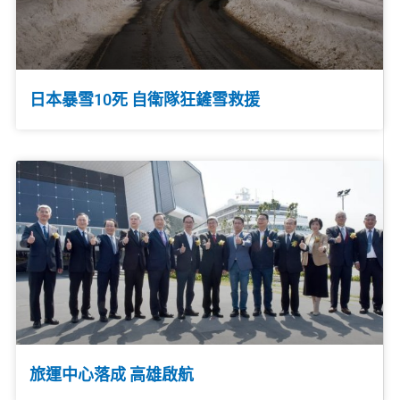
日本暴雪10死 自衛隊狂鏟雪救援
旅運中心落成 高雄啟航