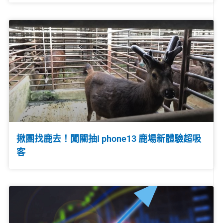
揪團找鹿去！闖關抽I phone13 鹿場新體驗超吸
客