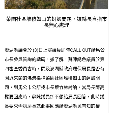
菜園社區堆積如山的蚵殼問題，讓縣長直指市
長無心處理
澎湖縣議會於 (3)日上演議員即時CALL OUT給馬公
市長參與質詢的戲碼，據了解，蘇陳綉色議員於第
四審查委員會時，問及澎湖縣政府環保局長是否有
因近來鬧的沸沸揚揚菜園社區堆積如山的蚵殼問
題，到馬公市公所找市長葉竹林討論，當局長陳高
樑要回應時，蘇陳議員卻不想給局長回答，此時議
長要求需讓局長就此事回應給澎湖縣民有知的權