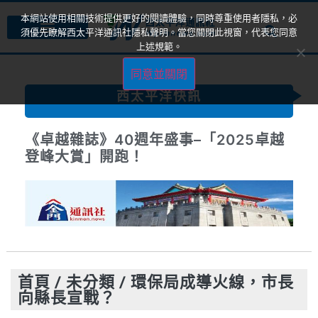
本網站使用相關技術提供更好的閱讀體驗，同時尊重使用者隱私，必
須優先瞭解西太平洋通訊社隱私聲明。當您關閉此視窗，代表您同意
上述規範。
同意並關閉
西太平洋快訊
《卓越雜誌》40週年盛事–「2025卓越
登峰大賞」開跑！
首頁
/
未分類
/
環保局成導火線，市長
向縣長宣戰？