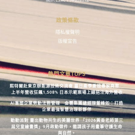
政策條款
隱私權聲明
版權宣告
熱門文章TOP3
熙特爾赴東京辦能源技術交流會 臺日產學重磅專家齊聚
上半年營收狂飆1,508% 日本示範案場上線挹注海外營收
AI重塑企業勞動法務管理 金豐集團總經理董峰如：打造
企業最強智慧治理新夥伴
動動派對 畫出動物共生的美麗世界 「2026黃香老師第三
屆兒童繪畫獎」9月啟動徵件，邀請孩子用畫筆守護生命
與自然。