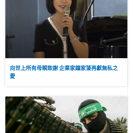
向世上所有母親致謝 企業家鐘家蔆再獻無私之
愛