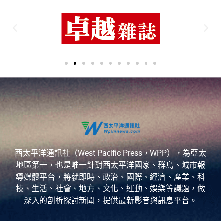
西太平洋通訊社（West Pacific Press，WPP），為亞太
地區第一，也是唯一針對西太平洋國家、群島、城市報
導媒體平台，將就即時、政治、國際、經濟、產業、科
技、生活、社會、地方、文化、運動、娛樂等議題，做
深入的剖析探討新聞，提供最新影音與訊息平台。