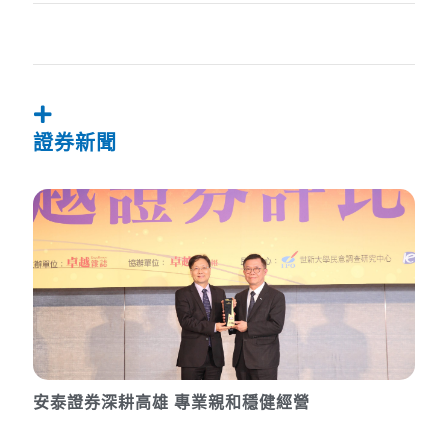
證券新聞
安泰證券深耕高雄 專業親和穩健經營