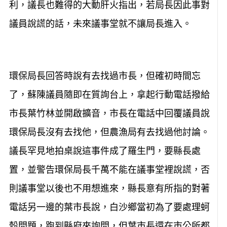
利，議長也難得的大動肝火指出，若局長因此事對
議員說謊的話，未來議事堂就不讓局長進入。
環保局長回答時說有去找過市長，但確初時間忘
了，蘇陳議員隨即在質詢台上，拿起行動電話撥給
市長葉竹林並開啟擴音，市長在電話中回覆議員說
環保局長沒有去找他，但農漁局有去找過他討論。
議長罕見地拍桌說這事件成了羅生門，要縣長處
置，並警告環保局長千萬不能在議事堂裡說謊，否
則議事堂以後也不用想進來，縣長意有所指的對著
電話另一邊的葉市長說，白沙鄉當初為了要處理蚵
殼問題，跑到縣府來詢問，但葉市長還在市公所都