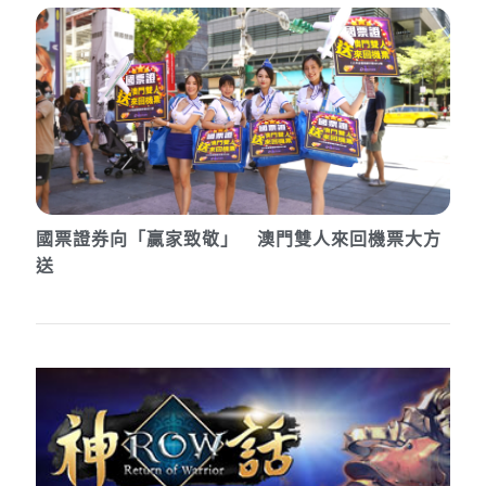
國票證券向「贏家致敬」 澳門雙人來回機票大方
送