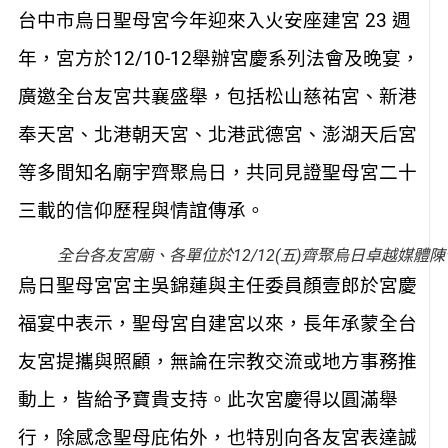
台中市烏日聖母宮今年迎來入火安座建宮 23 週
年，宮方於12/10-12舉辦宮慶系列法會及晚宴，
廣邀全台友宮共襄盛舉，包括松山慈祐宮、新港
奉天宮、北港朝天宮、北港武德宮、澎湖天后宮
等多間知名廟宇齊聚烏日，共同見證聖母宮二十
三載的信仰歷程與情誼傳承。
全台各友宮廟、各單位於12/12(五)齊聚烏日卓越媒體
烏日聖母宮宮主吳錦蓮與主任委員顏壹郎於宮慶
福宴中表示，聖母宮自建宮以來，長年承蒙全台
友宮提攜與照顧，無論在宗教交流或地方事務推
動上，皆給予寶貴支持。此次宮慶得以圓滿舉
行，除感念聖母庇佑外，也特別向各友宮表達誠