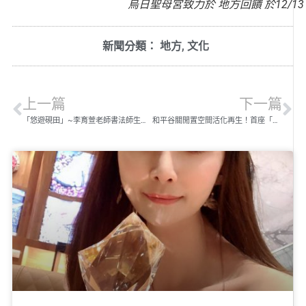
烏日聖母宮致力於 地方回饋 於12/
新聞分類：
地方
,
文化
上一篇
下一篇
「悠遊硯田」~李育萱老師書法師生聯展 於印心書院展現
和平谷關閒置空間活化再生！首座「前店後廠」部落產銷平台啟用