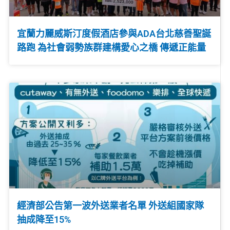
宜蘭力麗威斯汀度假酒店參與ADA台北慈善聖誕
路跑 為社會弱勢族群建構愛心之橋 傳遞正能量
經濟部公告第一波外送業者名單 外送組國家隊
抽成降至15%