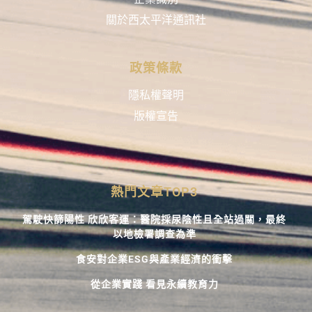
關於西太平洋通訊社
政策條款
隱私權聲明
版權宣告
熱門文章TOP3
駕駛快篩陽性 欣欣客運：醫院採尿陰性且全站過關，最終
以地檢署調查為準
食安對企業ESG與產業經濟的衝擊
從企業實踐 看見永續教育力