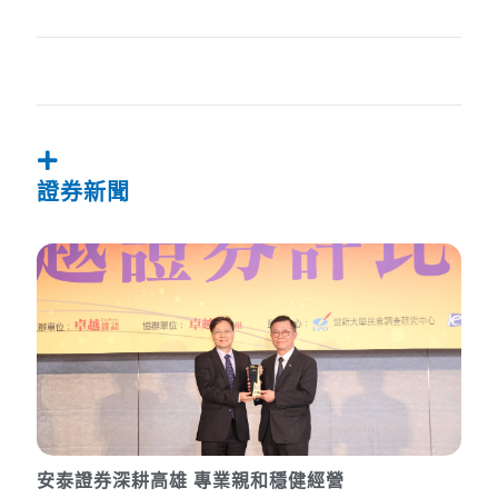
證券新聞
安泰證券深耕高雄 專業親和穩健經營