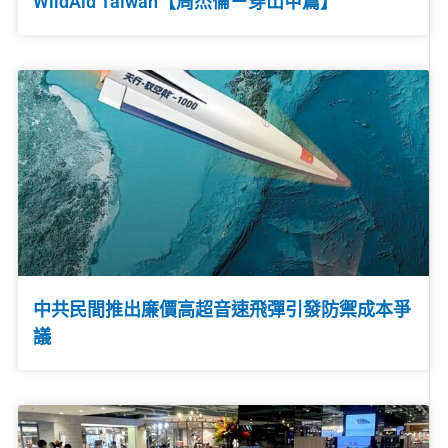
WildAid Taiwan【周杰倫－穿山甲篇】
中共民間推出廉價高超音速飛彈引發防禦成本爭
議