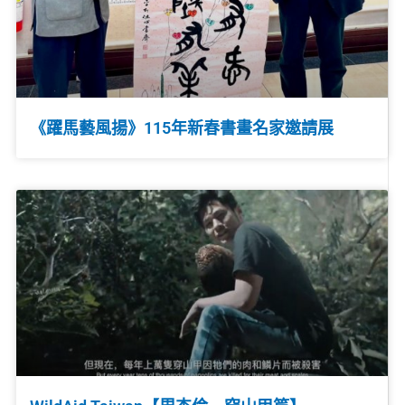
《躍馬藝風揚》115年新春書畫名家邀請展