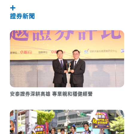
證券新聞
安泰證券深耕高雄 專業親和穩健經營