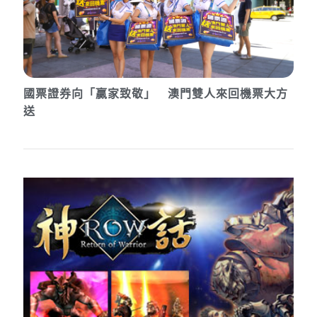
國票證券向「贏家致敬」 澳門雙人來回機票大方
送