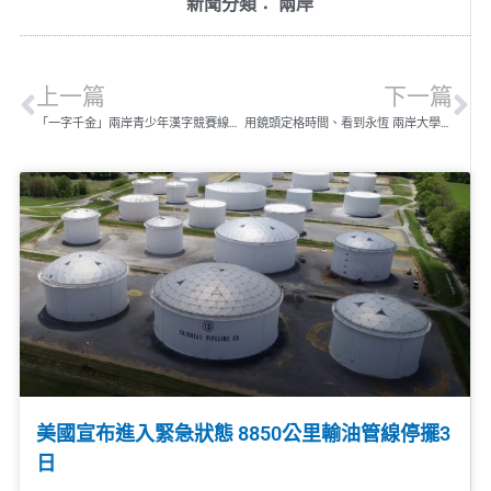
新聞分類：
兩岸
上一篇
下一篇
「一字千金」兩岸青少年漢字競賽線上挑戰
用鏡頭定格時間、看到永恆 兩岸大學生茶馬古道攝影紀行走過第八個年頭
美國宣布進入緊急狀態 8850公里輸油管線停擺3
日