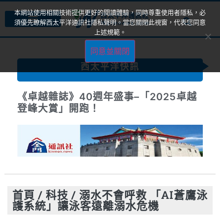
本網站使用相關技術提供更好的閱讀體驗，同時尊重使用者隱私，必
須優先瞭解西太平洋通訊社隱私聲明。當您關閉此視窗，代表您同意
上述規範。
同意並關閉
西太平洋快訊
《卓越雜誌》40週年盛事–「2025卓越
登峰大賞」開跑！
首頁
/
科技
/
溺水不會呼救 「AI蒼鷹泳
護系統」讓泳客遠離溺水危機