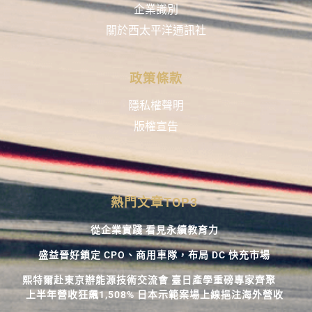
企業識別
關於西太平洋通訊社
政策條款
隱私權聲明
版權宣告
熱門文章TOP3
從企業實踐 看見永續教育力
盛益晉好鎖定 CPO、商用車隊，布局 DC 快充市場
熙特爾赴東京辦能源技術交流會 臺日產學重磅專家齊聚
上半年營收狂飆1,508% 日本示範案場上線挹注海外營收