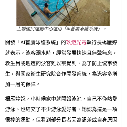
土城國民運動中心運用「AI蒼鷹泳護系統」。
開發「AI蒼鷹泳護系統」的
玖炬光電
執行長楊雁婷
就表示，泳客溺水時，經常發展快速且無聲無息，
救生員或週遭的泳客難以察覺到，為了防止憾事發
生，與國家衛生研究院合作開發系統，為泳客多增
加一層的保障。
楊雁婷說，小時候家中就開設泳池，自己不僅熱愛
游泳、也結交了不少游泳愛好者，她認為這是一項
很棒的運動，但看到部分長者因為溫差或自身原因