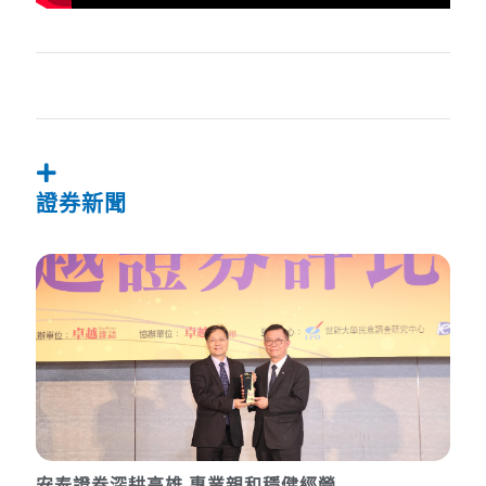
證券新聞
安泰證券深耕高雄 專業親和穩健經營