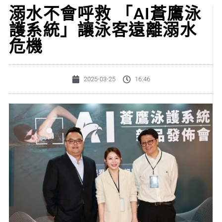
溺水不會呼救 「AI蒼鷹泳
護系統」讓泳客遠離溺水
危機
2025-03-25
16:46