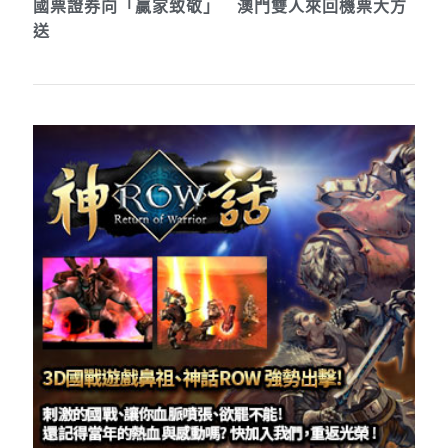
國票證券向「贏家致敬」 澳門雙人來回機票大方
送