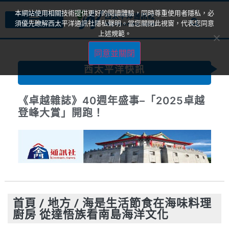
本網站使用相關技術提供更好的閱讀體驗，同時尊重使用者隱私，必
須優先瞭解西太平洋通訊社隱私聲明。當您關閉此視窗，代表您同意
上述規範。
同意並關閉
西太平洋快訊
《卓越40菁英獎》見證各界典範 共築社
會善的循環
首頁
/
地方
/
海是生活節食在海味料理
廚房 從達悟族看南島海洋文化