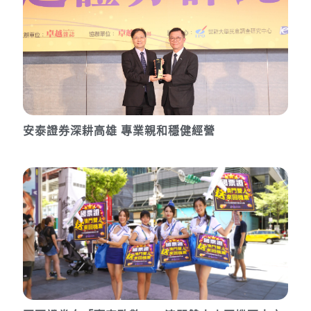
安泰證券深耕高雄 專業親和穩健經營