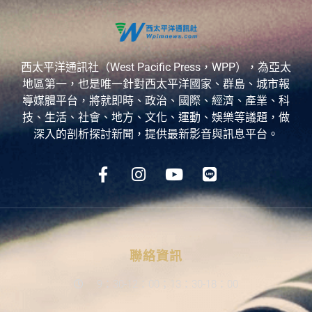
西太平洋通訊社（West Pacific Press，WPP），為亞太
地區第一，也是唯一針對西太平洋國家、群島、城市報
導媒體平台，將就即時、政治、國際、經濟、產業、科
技、生活、社會、地方、文化、運動、娛樂等議題，做
深入的剖析探討新聞，提供最新影音與訊息平台。
聯絡資訊
9：30-12：00；13：30-18：00