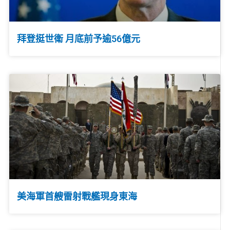
拜登挺世衛 月底前予逾56億元
美海軍首艘雷射戰艦現身東海