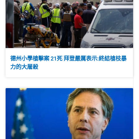
德州小學槍擊案 21死 拜登嚴厲表示:終結槍枝暴
力的大屠殺