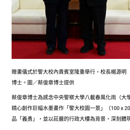
贈畫儀式於警大校內貴賓室隆重舉行，校長楊源明
博士。圖／蔡俊章博士提供
蔡俊章博士為感念中央警察大學八載春風化雨（大學
精心創作巨幅水墨畫作「警大校園一景」（100 x
品「義勇」，並以莊嚴的行政大樓為背景，深刻體