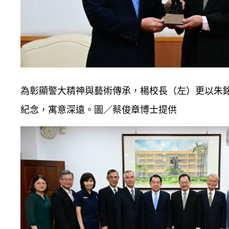
為彰顯警大精神與藝術傳承，楊校長（左）更以朱
紀念，寓意深遠。圖／蔡俊章博士提供