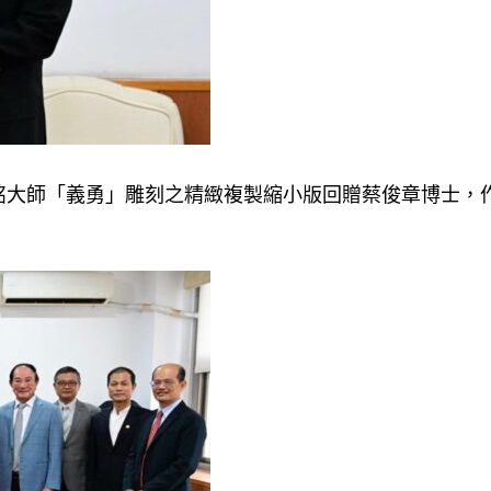
銘大師「義勇」雕刻之精緻複製縮小版回贈蔡俊章博士，