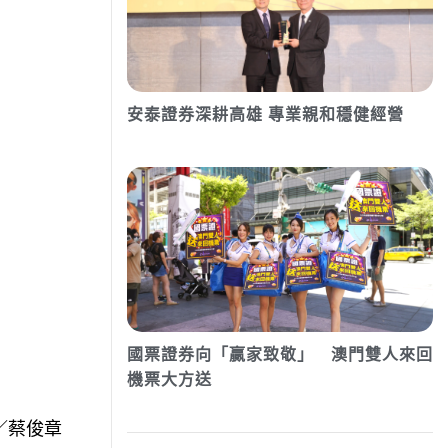
安泰證券深耕高雄 專業親和穩健經營
國票證券向「贏家致敬」 澳門雙人來回
機票大方送
／蔡俊章