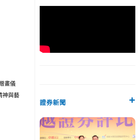
贈畫儀
精神與藝
證券新聞