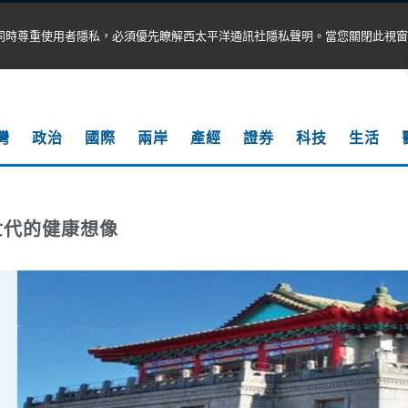
同時尊重使用者隱私，必須優先瞭解西太平洋通訊社隱私聲明。當您關閉此視窗
灣
政治
國際
兩岸
產經
證券
科技
生活
世代的健康想像