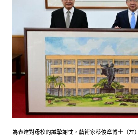
為表達對母校的誠摯謝忱，藝術家蔡俊章博士（左