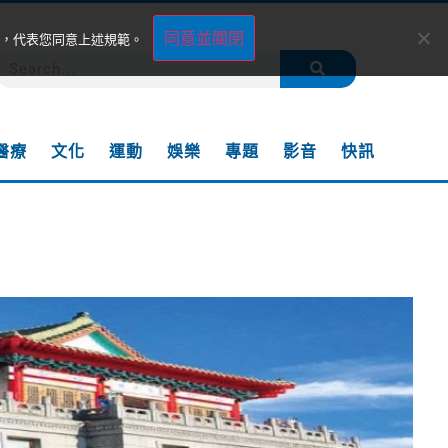
同意並關閉
，代表您同意上述規範。
醫療
文化
運動
娛樂
專題
影音
快訊