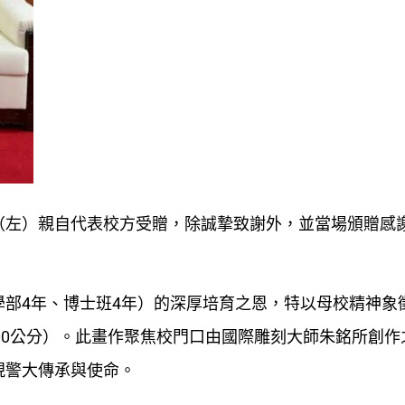
（左）親自代表校方受贈，除誠摯致謝外，並當場頒贈感
部4年、博士班4年）的深厚培育之恩，特以母校精神象
 200公分）。此畫作聚焦校門口由國際雕刻大師朱銘所創
現警大傳承與使命。