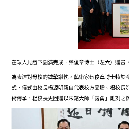
在眾人見證下圓滿完成，蔡俊章博士（左六）贈畫
為表達對母校的誠摯謝忱，藝術家蔡俊章博士特於今
式，儀式由校長楊源明親自代表校方受贈。楊校長
術傳承，楊校長更回贈以朱銘大師「義勇」雕刻之