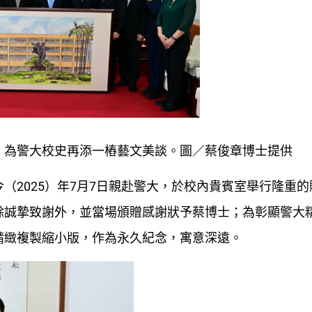
，為警大校史再添一樁藝文美談。圖／蔡俊章博士提供
（2025）年7月7日親赴警大，於校內貴賓室舉行隆重的
除誠摯致謝外，並當場頒贈感謝狀予蔡博士；為彰顯警大
精緻複製縮小版，作為永久紀念，寓意深遠。