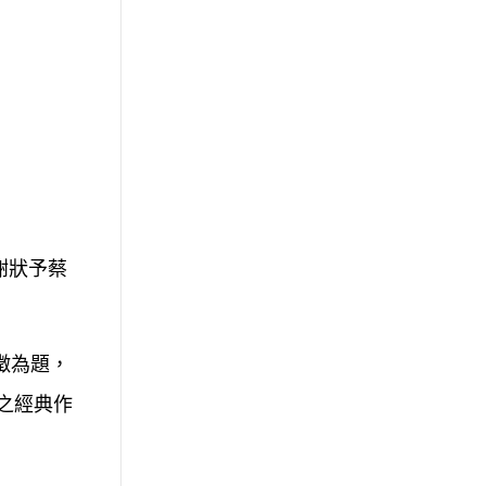
謝狀予蔡
徵為題，
作之經典作