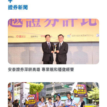
證券新聞
安泰證券深耕高雄 專業親和穩健經營