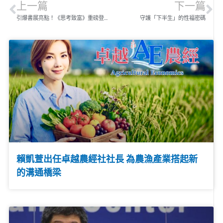
上一篇
下一篇
引爆書展亮點！《思考致富》重磅登場 「希爾財富藍圖系統商學院」同步成立
守護「下半生」的性福密碼
賴凱萱出任卓越農經社社長 為農漁產業搭起新
的溝通橋梁