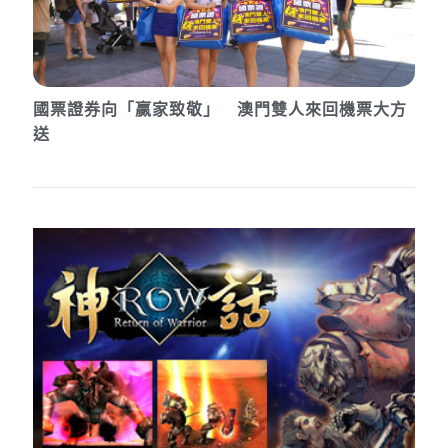
國票證券向「贏家致敬」 澳門雙人來回機票大方
送