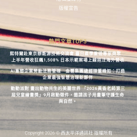
版權宣告
熱門文章TOP3
熙特爾赴東京辦能源技術交流會 臺日產學重磅專家齊聚
上半年營收狂飆1,508% 日本示範案場上線挹注海外營收
AI重塑企業勞動法務管理 金豐集團總經理董峰如：打造
企業最強智慧治理新夥伴
動動派對 畫出動物共生的美麗世界 「2026黃香老師第三
屆兒童繪畫獎」9月啟動徵件，邀請孩子用畫筆守護生命
與自然。
Copyright 2026 © 西太平洋通訊社 版權所有