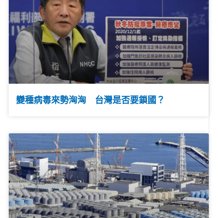
變種病毒來勢洶洶 台灣是否要鎖國？