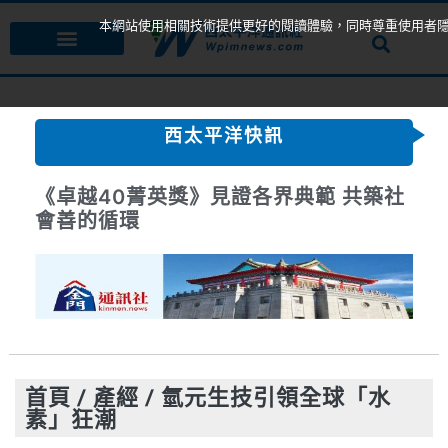
本網站使用相關技術提供更好的閱讀體驗，同時尊重使用者
西太平洋快訊
《卓越40菁英獎》見證各界典範 共築社
會善的循環
首頁
/
產經
/
氫元生技引領全球「水
素」狂潮