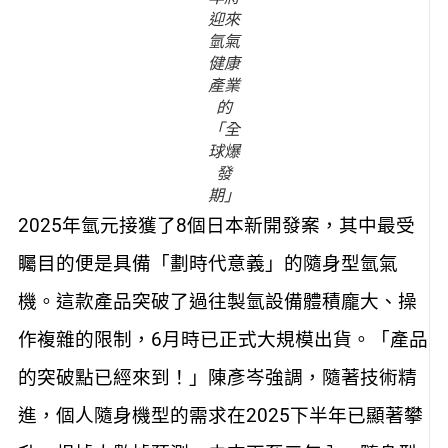
迎來
氫氣
健康
產業
的
「全
球爆
發
期」
2025年氫元接獲了8個日本新開發案，其中最受
矚目的便是具備「劃時代意義」的隨身型氫氣
機。這款產品突破了過往製氫設備體積龐大、操
作複雜的限制，6月時已正式大規模出貨。「產品
的突破點已經來到！」陳彥岑強調，隨著技術精
進，個人隨身機型的需求在2025下半年已顯著攀