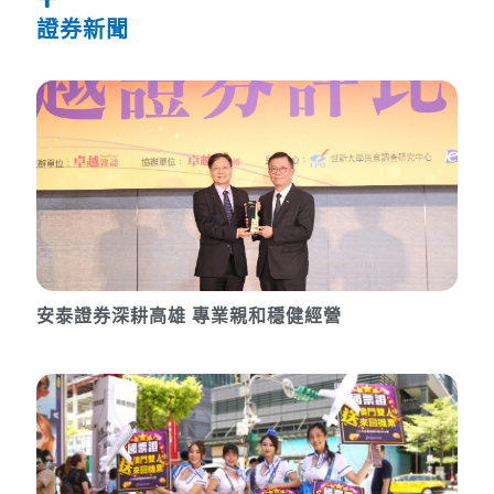
證券新聞
安泰證券深耕高雄 專業親和穩健經營