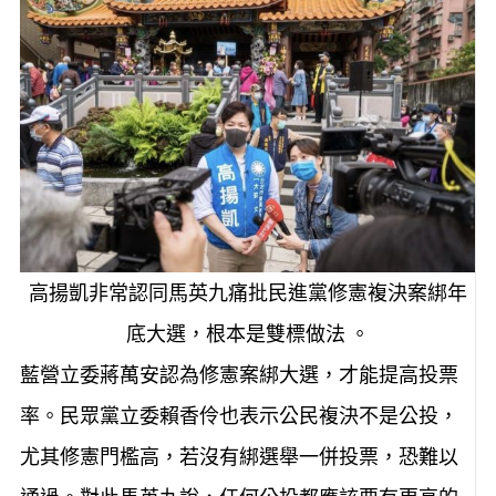
高揚凱非常認同馬英九痛批民進黨修憲複決案綁年
底大選，根本是雙標做法 。
藍營立委蔣萬安認為修憲案綁大選，才能提高投票
率。民眾黨立委賴香伶也表示公民複決不是公投，
尤其修憲門檻高，若沒有綁選舉一併投票，恐難以