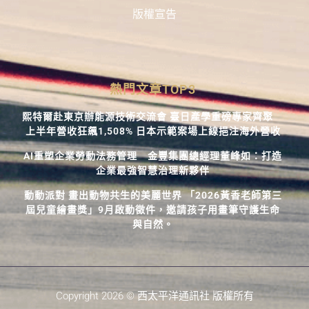
版權宣告
熱門文章TOP3
熙特爾赴東京辦能源技術交流會 臺日產學重磅專家齊聚
上半年營收狂飆1,508% 日本示範案場上線挹注海外營收
AI重塑企業勞動法務管理 金豐集團總經理董峰如：打造
企業最強智慧治理新夥伴
動動派對 畫出動物共生的美麗世界 「2026黃香老師第三
屆兒童繪畫獎」9月啟動徵件，邀請孩子用畫筆守護生命
與自然。
Copyright 2026 © 西太平洋通訊社 版權所有