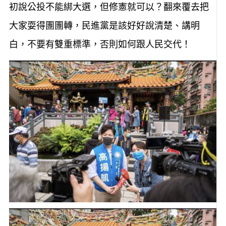
初說公投不能綁大選，但修憲就可以？翻來覆去把
大家耍得團團轉，民進黨是該好好說清楚、講明
白，不要有雙重標準，否則如何跟人民交代！