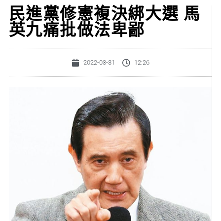
民進黨修憲複決綁大選 馬
英九痛批做法卑鄙
2022-03-31
12:26