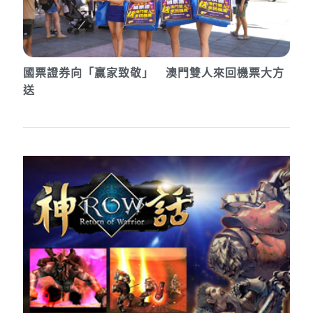
國票證券向「贏家致敬」 澳門雙人來回機票大方
送