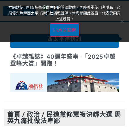
本網站使用相關技術提供更好的閱讀體驗，同時尊重使用者隱私，必
須優先瞭解西太平洋通訊社隱私聲明。當您關閉此視窗，代表您同意
上述規範。
同意並關閉
西太平洋快訊
《卓越雜誌》40週年盛事–「2025卓越
登峰大賞」開跑！
首頁
/
政治
/
民進黨修憲複決綁大選 馬
英九痛批做法卑鄙