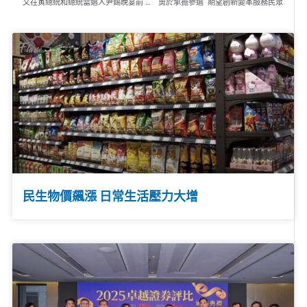
文在寅總統和總統當選人尹錫晚宴前 在青瓦台常春齋前進行對話
勇於承擔參選 期望創新變革服務民眾
民生物價飆漲 日常生活壓力大增