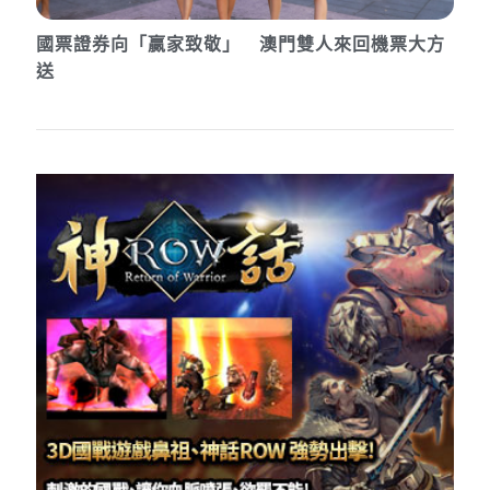
國票證券向「贏家致敬」 澳門雙人來回機票大方
送