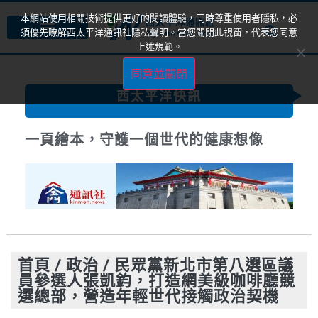
本網站使用相關技術提供更好的閱讀體驗，同時尊重使用者隱私，必
須優先瞭解西太平洋通訊社隱私聲明。當您關閉此視窗，代表您同意
上述規範。
同意並關閉
西太平洋快訊
一頁繪本，守護一個世代的健康想像
首頁
/
政治
/
民眾黨新北市第八選區議
員參選人張凱鈞，打造網美級咖啡廳競
選總部，營造年輕世代接觸政治契機