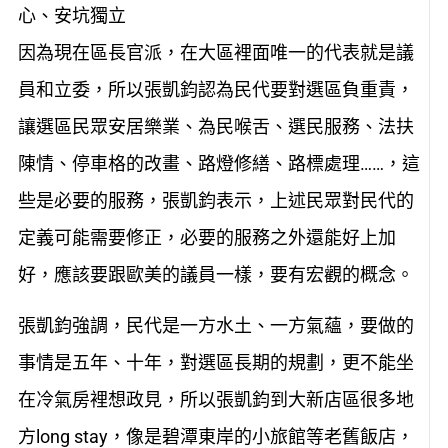
心、安坑獨立
因為現在區長官派，在大區裡面唯一的代表就是議
員和立委，所以張凱鈞認為民代要對選區負重責，
讓選區民眾安居樂業、為民喉舌、選民服務、法扶
陳情、停車格的改畫、路燈修繕、路標處理……，這
些是必要的服務，張凱鈞表示，上述民眾對民代的
定義可能需要修正，必要的服務之外還能好上加
好，應該要跟歐美的議員一樣，要有宏觀的概念。
張凱鈞強調，民代是一方水土、一方氣蘊，要做的
事情是五年、十年，對選區長期的規劃，更不能坐
在冷氣房裡想政見，所以張凱鈞到大新店區很多地
方long stay，像是碧潭東岸的小旅館等老舊飯店，