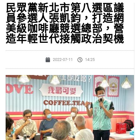
民眾黨新北市第八選區議
員參選人張凱鈞，打造網
美級咖啡廳競選總部，營
造年輕世代接觸政治契機
2022-07-11
14:25