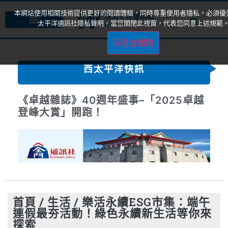
本網站使用相關技術提供更好的閱讀體驗，同時尊重使用者隱私，必須優
太平洋通訊社隱私聲明。當您關閉此視窗，代表您同意上述規範
同意並關閉
西太平洋快訊
《卓越雜誌》40週年盛事–「2025卓越
登峰大賞」開跑！
首頁
/
生活
/
樂活永續ESG市集：端午
連假最夯活動！綠色永續新生活等你來
探索