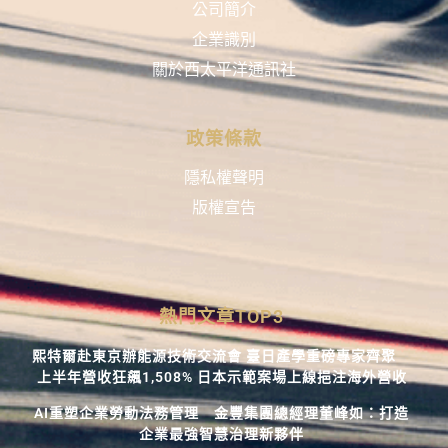
公司簡介
企業識別
關於西太平洋通訊社
政策條款
隱私權聲明
版權宣告
熱門文章TOP3
熙特爾赴東京辦能源技術交流會 臺日產學重磅專家齊聚
上半年營收狂飆1,508% 日本示範案場上線挹注海外營收
AI重塑企業勞動法務管理 金豐集團總經理董峰如：打造
企業最強智慧治理新夥伴