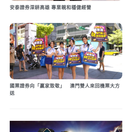
安泰證券深耕高雄 專業親和穩健經營
國票證券向「贏家致敬」 澳門雙人來回機票大方
送