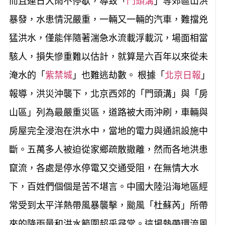
而且連日大雨不停歇，導致「
門頭溝
」等郊區山洪
暴發，水患情況嚴重，一輛又一輛的汽車，難擋兇
猛洪水，僅能伴隨著湍急水流載浮載沉，場面相當
駭人，損失慘重難以估計，就算是六百年以來從未
淹水的「
紫禁城
」也難逃劫數。 根據「
北京日報
」
報導，洪災沖襲下，北京西郊的「門頭溝」與「房
山區」列為最嚴重災區，道路被大雨沖刷，車輛與
房屋完全浸泡在洪水中，當地的電力與通訊設施中
斷。五萬多人被迫從家鄉疏散撤離，然而各地洪患
竄流，各處是停水停電又交通受阻，在無情大水
下，百姓們個個是苦不堪言。中國大陸沿海地區經
常受到太平洋熱帶風暴襲擊，颱風「杜蘇芮」所帶
來的降雨量和洪水範圍超乎尋常。這場熱帶環流風