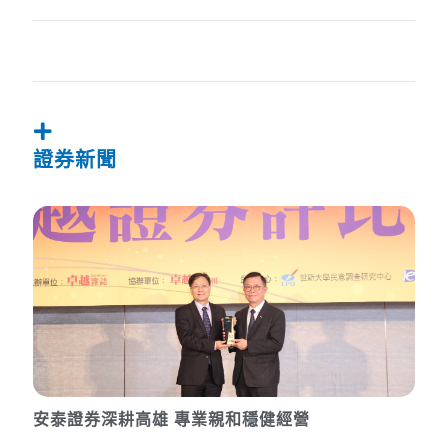
證券新聞
安泰證券深耕高雄 專業親和穩健經營