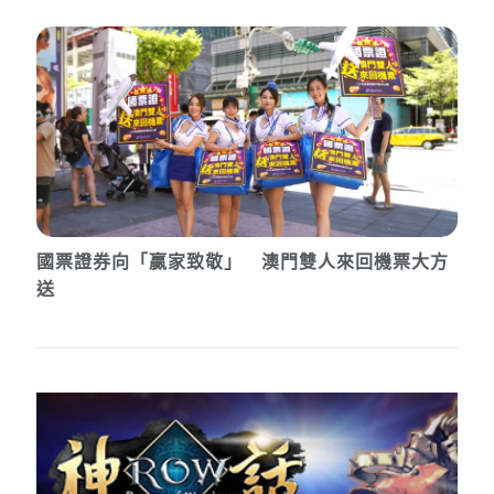
國票證券向「贏家致敬」 澳門雙人來回機票大方
送