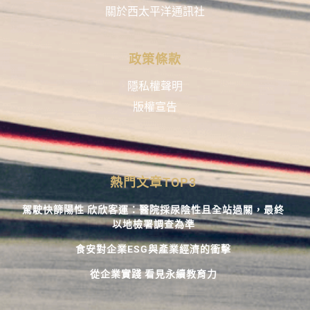
關於西太平洋通訊社
政策條款
隱私權聲明
版權宣告
熱門文章TOP3
駕駛快篩陽性 欣欣客運：醫院採尿陰性且全站過關，最終
以地檢署調查為準
食安對企業ESG與產業經濟的衝擊
從企業實踐 看見永續教育力