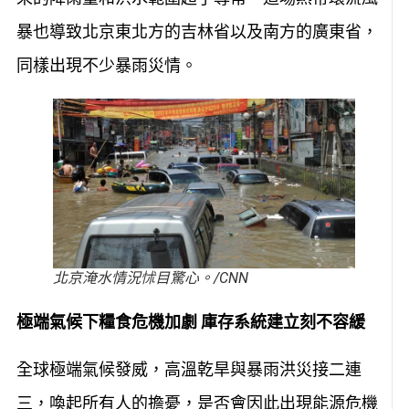
暴也導致北京東北方的吉林省以及南方的廣東省，
同樣出現不少暴雨災情。
北京淹水情況怵目驚心。/CNN
極端氣候下糧食危機加劇 庫存系統建立刻不容緩
全球極端氣候發威，高溫乾旱與暴雨洪災接二連
三，喚起所有人的擔憂，是否會因此出現能源危機