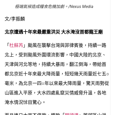
極端氣候造成糧食危機加劇。/Nexus Media
文/李振麟
北京遭遇十年來最嚴重洪災 大水淹沒首都龍王廟
「
杜蘇芮
」颱風在襲擊台灣與菲律賓後，持續一路
北上，受到颱風外圍環流影響，中國大陸的北京、
天津與河北等地，持續大暴雨，翻江倒海，帶給首
都北京近十年來最大降雨量，短短幾天雨量近七五○
毫米，為北京一四○年以來最大降雨量，驚天雨勢從
山區進入平原，大水四處亂竄災情威脅升溫，各地
淹水情況怵目驚心。