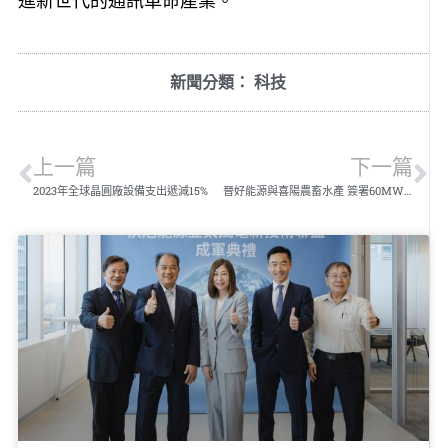
進新世代的通訊革命產業。
新聞分類：
科技
上一篇
下一篇
2023年全球晶圓廠設備支出遞減15%
晉好能源與喜陽農畜水產 簽署60MW變流器供應合約 能源漁電共生共榮