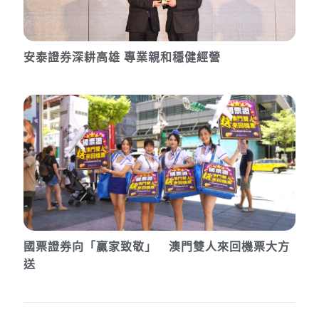
安泰證券深耕高雄 專業親和穩健經營
國票證券向「贏家致敬」 澳門雙人來回機票大方
送