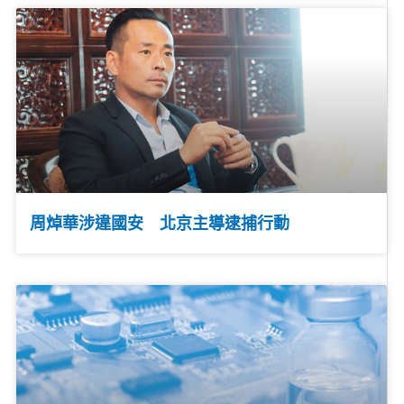
周焯華涉違國安 北京主導逮捕行動