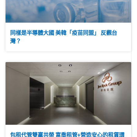
同樣是半導體大國 美韓「疫苗同盟」 反觀台
灣？
包租代管雙贏共榮 富喬租管+營造安心的租賃環