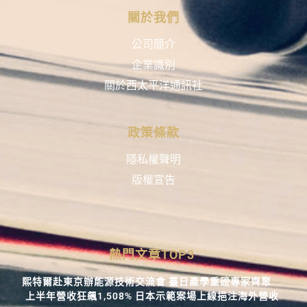
關於我們
公司簡介
企業識別
關於西太平洋通訊社
政策條款
隱私權聲明
版權宣告
熱門文章TOP3
熙特爾赴東京辦能源技術交流會 臺日產學重磅專家齊聚
上半年營收狂飆1,508% 日本示範案場上線挹注海外營收