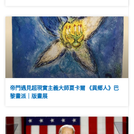
帝門遇見超現實主義大師夏卡爾 《異鄉人》巴
黎畫派｜版畫展