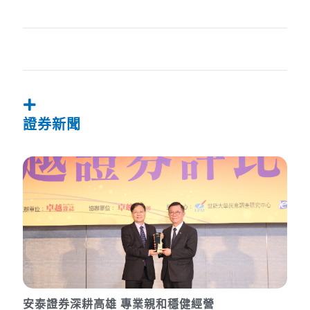
證券新聞
安泰證券深耕高雄 專業親和穩健經營