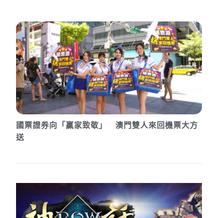
國票證券向「贏家致敬」 澳門雙人來回機票大方
送