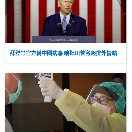
拜登禁官方稱中國病毒 暗批川普激起排外情緒