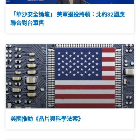
「華沙安全論壇」 美軍退役將領：北約32國應
聯合對台軍售
美國推動《晶片與科學法案》