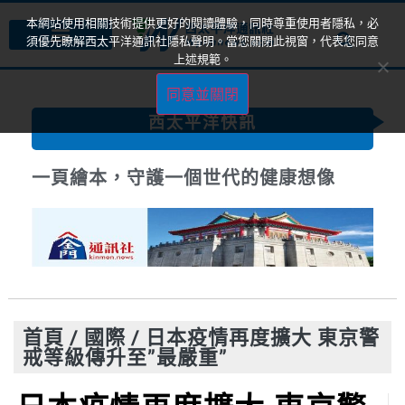
本網站使用相關技術提供更好的閱讀體驗，同時尊重使用者隱私，必
須優先瞭解西太平洋通訊社隱私聲明。當您關閉此視窗，代表您同意
上述規範。
同意並關閉
西太平洋快訊
一頁繪本，守護一個世代的健康想像
首頁
/
國際
/
日本疫情再度擴大 東京警
戒等級傳升至”最嚴重”