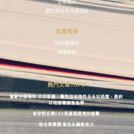
企業識別
關於西太平洋通訊社
政策條款
隱私權聲明
版權宣告
熱門文章TOP3
駕駛快篩陽性 欣欣客運：醫院採尿陰性且全站過關，最終
以地檢署調查為準
食安對企業ESG與產業經濟的衝擊
從企業實踐 看見永續教育力