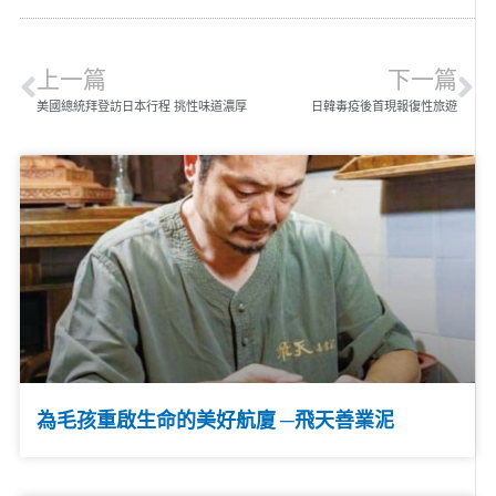
上一篇
下一篇
美國總統拜登訪日本行程 挑性味道濃厚
日韓毒疫後首現報復性旅遊
為毛孩重啟生命的美好航廈 ─飛天善業泥