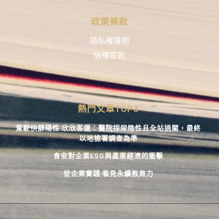
政策條款
隱私權聲明
版權宣告
熱門文章TOP3
駕駛快篩陽性 欣欣客運：醫院採尿陰性且全站過關，最終
以地檢署調查為準
食安對企業ESG與產業經濟的衝擊
從企業實踐 看見永續教育力