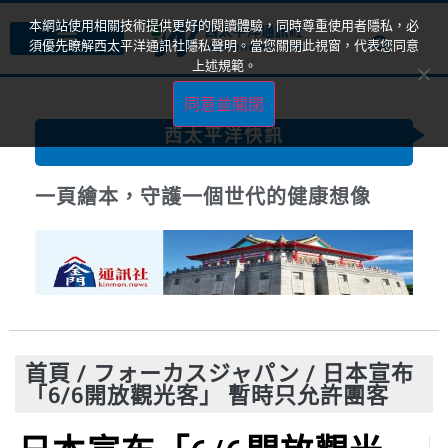
本網站使用相關技術提供更好的閱讀體驗，同時尊重使用者隱私，必
須優先瞭解西太平洋通訊社隱私聲明。當您關閉此視窗，代表您同意
上述規範。
同意並關閉
西太平洋快訊
一頁繪本，守護一個世代的健康想像
首頁
/
フォーカスジャパン
/
日本宣布
「6/6開放觀光客」 暫時只允許團客