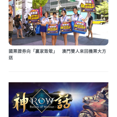
國票證券向「贏家致敬」 澳門雙人來回機票大方
送