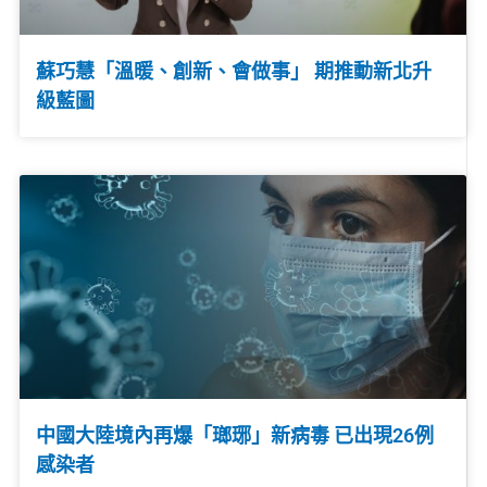
蘇巧慧「溫暖、創新、會做事」 期推動新北升
級藍圖
中國大陸境內再爆「瑯琊」新病毒 已出現26例
感染者