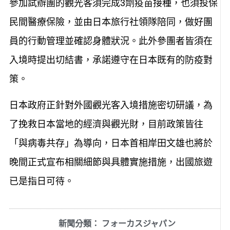
參加試辦團的觀光客須完成3劑疫苗接種，也須投保
民間醫療保險，並由日本旅行社領隊陪同，做好團
員的行動管理並確認身體狀況。此外參團者皆須在
入境時提出切結書，承諾遵守在日本既有的防疫對
策。
日本政府正針對外國觀光客入境措施密切研議，為
了挽救日本當地的經濟與觀光財，目前政策皆往
「與病毒共存」為導向，日本首相岸田文雄也將於
晚間正式宣布相關細節與具體實施措施，出國旅遊
已是指日可待。
新聞分類：
フォーカスジャパン