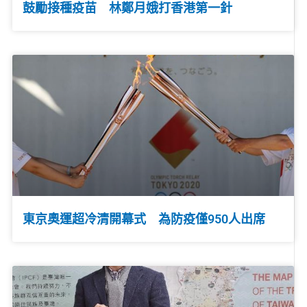
鼓勵接種疫苗 林鄭月娥打香港第一針
東京奧運超冷清開幕式 為防疫僅950人出席