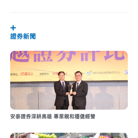
證券新聞
安泰證券深耕高雄 專業親和穩健經營