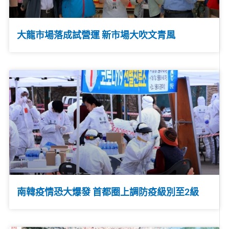
大龍市場落成試營運 新市場大吹文青風
南韓疫情恐大爆發 首都圈上調防疫級別至2級