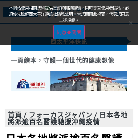
本網站使用相關技術提供更好的閱讀體驗，同時尊重使用者隱私，必
須優先瞭解西太平洋通訊社隱私聲明。當您關閉此視窗，代表您同意
上述規範。
同意並關閉
西太平洋快訊
一頁繪本，守護一個世代的健康想像
首頁
/
フォーカスジャパン
/
日本各地
將派逾百名醫護馳援沖繩疫情