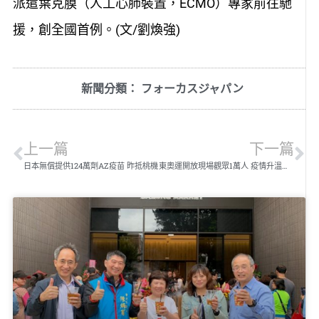
派遣葉克膜（人工心肺裝置，ECMO）專家前往馳
援，創全國首例。(文/劉煥強)
新聞分類：
フォーカスジャパン
上一篇
下一篇
日本無償提供124萬劑AZ疫苗 昨抵桃機
東奧運開放現場觀眾1萬人 疫情升溫改採閉門賽事