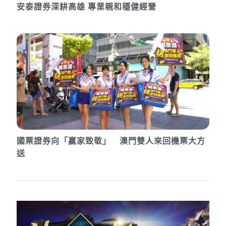
安泰證券深耕高雄 專業親和穩健經營
國票證券向「贏家致敬」 澳門雙人來回機票大方
送