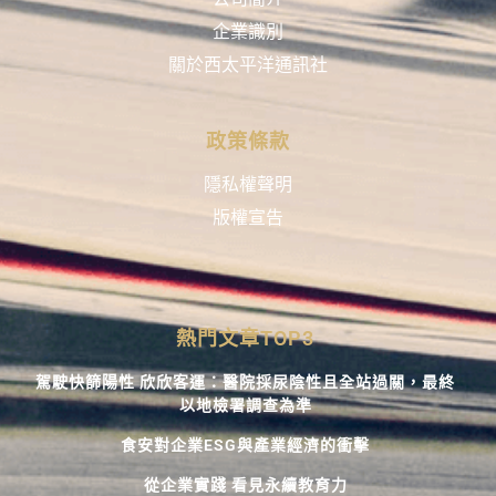
企業識別
關於西太平洋通訊社
政策條款
隱私權聲明
版權宣告
熱門文章TOP3
駕駛快篩陽性 欣欣客運：醫院採尿陰性且全站過關，最終
以地檢署調查為準
食安對企業ESG與產業經濟的衝擊
從企業實踐 看見永續教育力