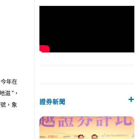
，今年在
滋 ”，
證券新聞
為口號，象