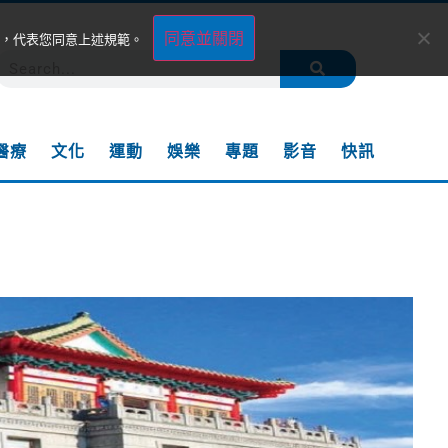
同意並關閉
，代表您同意上述規範。
醫療
文化
運動
娛樂
專題
影音
快訊