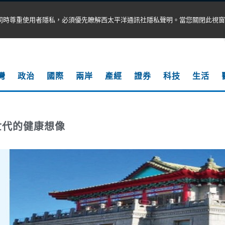
同時尊重使用者隱私，必須優先瞭解西太平洋通訊社隱私聲明。當您關閉此視窗
灣
政治
國際
兩岸
產經
證券
科技
生活
世代的健康想像